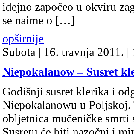
idejno započeo u okviru za
se naime o […]
opširnije
Subota
| 16. travnja 2011. |
Niepokalanow – Susret kl
Godišnji susret klerika i od
Niepokalanowu u Poljskoj. 
obljetnica mučeničke smrti
Susretu će biti nazočni i mi