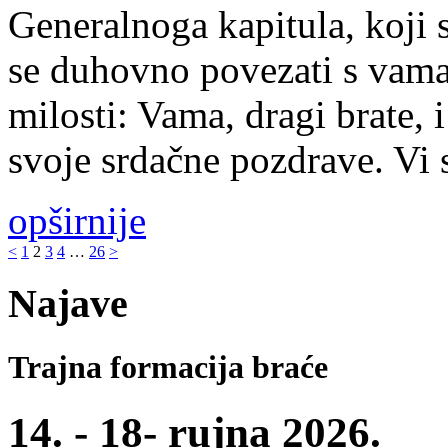
Generalnoga kapitula, koji 
se duhovno povezati s vama 
milosti: Vama, dragi brate,
svoje srdačne pozdrave. Vi 
opširnije
<
1
2
3
4
…
26
>
Najave
Trajna formacija braće
14. - 18- rujna 2026.