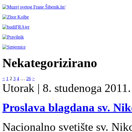
Nekategorizirano
<
1
2
3
4
…
26
>
Utorak
| 8. studenoga 2011. 
Proslava blagdana sv. Nik
Nacionalno svetište sv. Nik