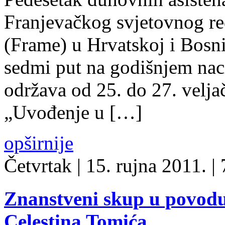
Franjevačkog svjetovnog re
(Frame) u Hrvatskoj i Bosni
sedmi put na godišnjem nac
održava od 25. do 27. velj
„Uvođenje u […]
opširnije
Četvrtak
| 15. rujna 2011. |
Znanstveni skup u povodu 5
Celestina Tomića