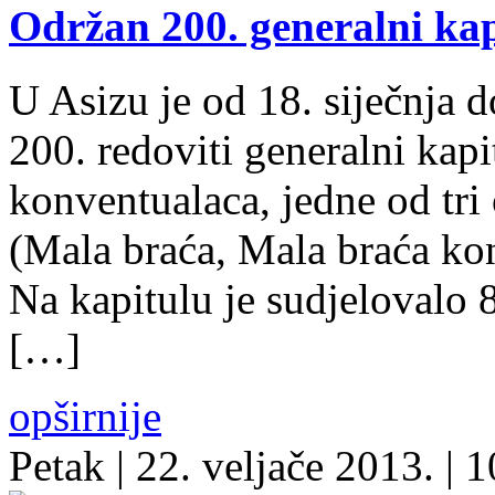
Održan 200. generalni ka
U Asizu je od 18. siječnja 
200. redoviti generalni kap
konventualaca, jedne od tri
(Mala braća, Mala braća kon
Na kapitulu je sudjelovalo 
[…]
opširnije
Petak
| 22. veljače 2013. |
1