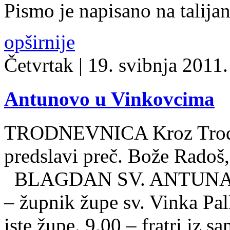
Pismo je napisano na talij
opširnije
Četvrtak
| 19. svibnja 2011. 
Antunovo u Vinkovcima
TRODNEVNICA Kroz Trodnev
predslavi preč. Bože Radoš
BLAGDAN SV. ANTUNA Svte
– župnik župe sv. Vinka Pallo
iste župe. 9.00 – fratri iz 