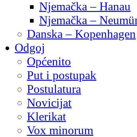
Njemačka – Hanau
Njemačka – Neumün
Danska – Kopenhagen
Odgoj
Općenito
Put i postupak
Postulatura
Novicijat
Klerikat
Vox minorum