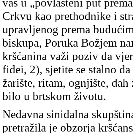
vas u „povlašteni put prema 
Crkvu kao prethodnike i st
upravljenog prema budućim
biskupa, Poruka Božjem nar
kršćanina važi poziv da vjer
fidei, 2), sjetite se stalno d
žarište, ritam, ognjište, dah
bilo u brtskom životu.
Nedavna sinidalna skupština
pretražila je obzorja kršć