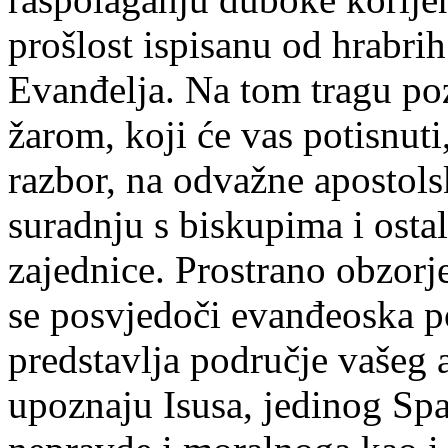
prošlost ispisanu od hrabri
Evanđelja. Na tom tragu po
žarom, koji će vas potisnut
razbor, na odvažne apostols
suradnju s biskupima i ost
zajednice. Prostrano obzorje
se posvjedoči evanđeoska po
predstavlja područje vašeg 
upoznaju Isusa, jedinog Spas