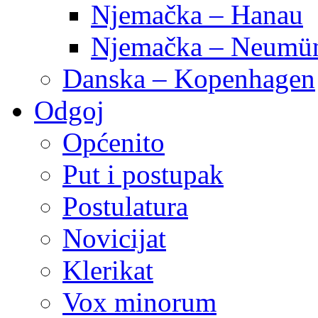
Njemačka – Hanau
Njemačka – Neumün
Danska – Kopenhagen
Odgoj
Općenito
Put i postupak
Postulatura
Novicijat
Klerikat
Vox minorum