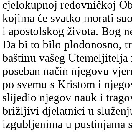
cjelokupnoj redovničkoj Obi
kojima će svatko morati suob
i apostolskog života. Bog n
Da bi to bilo plodonosno, t
baštinu vašeg Utemeljitelja
poseban način njegovu vjer
po svemu s Kristom i njego
slijedio njegov nauk i trago
brižljivi djelatnici u služe
izgubljenima u pustinjama sv