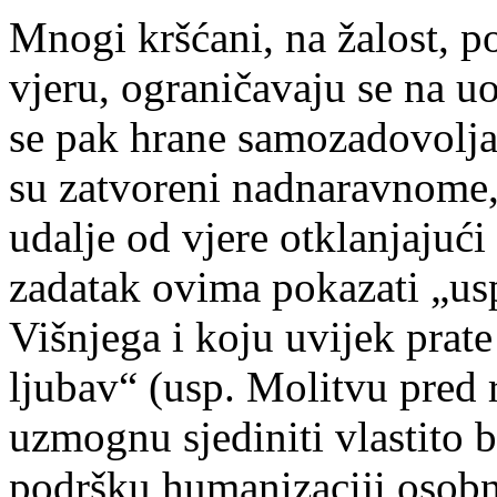
Mnogi kršćani, na žalost, p
vjeru, ograničavaju se na uo
se pak hrane samozadovolj
su zatvoreni nadnaravnome,
udalje od vjere otklanjajući
zadatak ovima pokazati „usp
Višnjega i koju uvijek prat
ljubav“ (usp. Molitvu pred 
uzmognu sjediniti vlastito 
podršku humanizaciji osobn