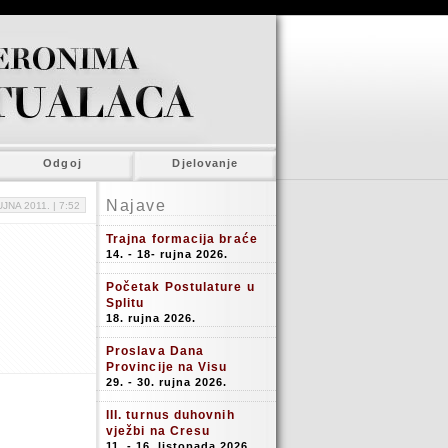
Odgoj
Djelovanje
Najave
UJNA 2011. |
7:52
Trajna formacija braće
14. - 18- rujna 2026.
Početak Postulature u
Splitu
18. rujna 2026.
Proslava Dana
Provincije na Visu
29. - 30. rujna 2026.
III. turnus duhovnih
vježbi na Cresu
11. - 16. listopada 2026.