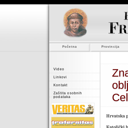
Početna
Provincija
Zna
Video
Linkovi
obl
Kontakt
Zaštita osobnih
Cel
podataka
Hrvatska p
Katolički 