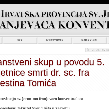
Red
Duhovnost
Samostani
ČETVRTAK
| 15. R
nstveni skup u povodu 5.
jetnice smrti dr. sc. fra
estina Tomića
rovincija sv. Jeronima franjevaca konventualaca
bogoslovni fakultet Sveučilišta u Zagrebu