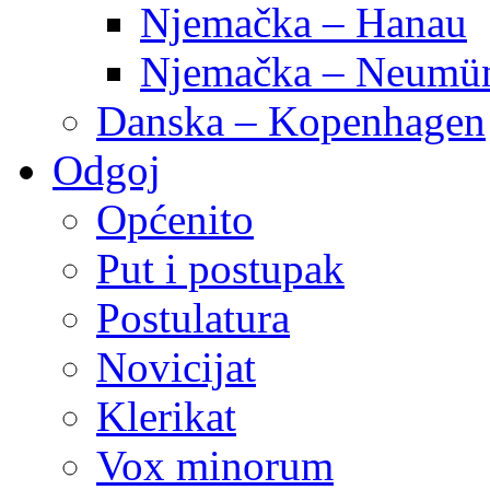
Njemačka – Hanau
Njemačka – Neumün
Danska – Kopenhagen
Odgoj
Općenito
Put i postupak
Postulatura
Novicijat
Klerikat
Vox minorum