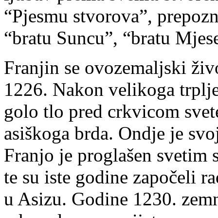
“Pjesmu stvorova”, prepozn
“bratu Suncu”, “bratu Mjesec
Franjin se ovozemaljski živ
1226. Nakon velikoga trplje
golo tlo pred crkvicom sve
asiškoga brda. Ondje je sv
Franjo je proglašen svetim 
te su iste godine započeli r
u Asizu. Godine 1230. zemni