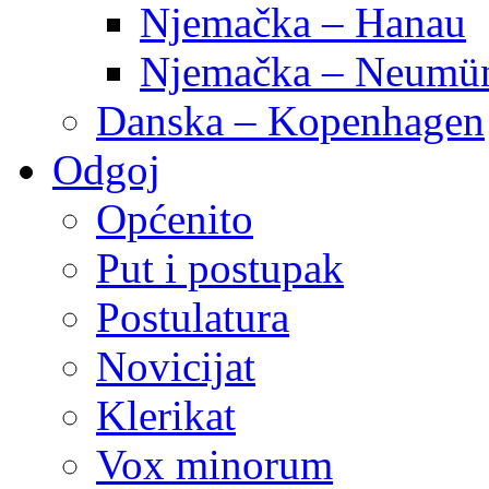
Njemačka – Hanau
Njemačka – Neumün
Danska – Kopenhagen
Odgoj
Općenito
Put i postupak
Postulatura
Novicijat
Klerikat
Vox minorum