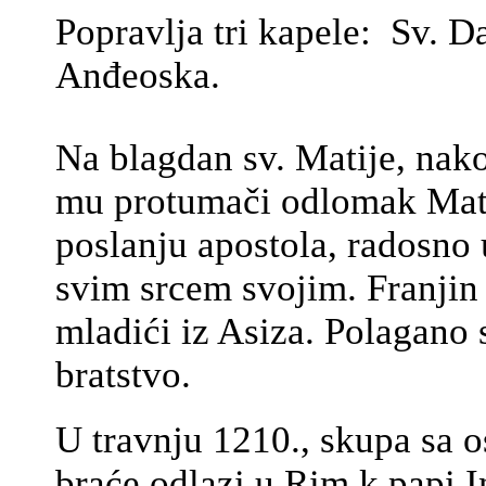
Popravlja tri kapele: Sv. Da
Anđeoska.
Na blagdan sv. Matije, nako
mu protumači odlomak Mate
poslanju apostola, radosno 
svim srcem svojim. Franjin 
mladići iz Asiza. Polagano 
bratstvo.
U travnju 1210., skupa sa 
braće odlazi u Rim k papi I