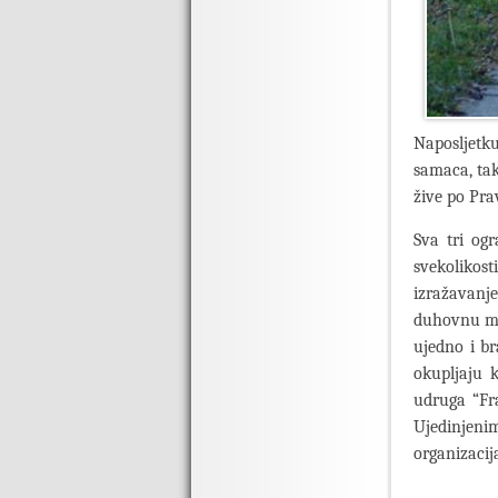
Naposljetku
samaca, tak
žive po Pra
Sva tri og
svekoliko
izražavanj
duhovnu maj
ujedno i br
okupljaju k
udruga “Fra
Ujedinjen
organizacij