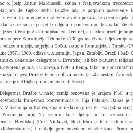
ac o. Josip Antun Marcheselli, skupa s franjevačkom trećoredi
arijom del Giglio. Svrha Družbe bila je potpuno posvećenje 
 zavjeta, uz intenzivni molitveni život i pokoru, te vršenje djela 
tka sestre su se posvetile odgoju i poučavanju djevojaka. Živje
e je sveti Franjo Asiški napisao za Treći red, a o. Marcheselli je napi
nosno prve Konstitucije. Tek nakon 200 godina života i djelovanja 
re odlaze u misije, najprije u Grčku, zatim u Rumunjsku i Tursku (19
ne 1957. i 1960. odlaze u Australiju, Japan, Zambiju, Brazil i SAD. 
snutka Generalne delegature u Hrvatskoj, ali bez prisustva talijans
. otvorena je misija u Koreji, a 1990. u Keniji. Tako “misionarnost” č
znaka i ciljeva Družbe, te ona dobiva naziv: Družba sestara franjevk
kasnije je del Giglio promijenjeno u di Assisi).
Delegatura Družbe u našoj zemlji osnovana je krajem 1960. u g
rovincijala franjevaca konventualca o. Pija Polonijo. Danas je 
sv. Maksimilijana Kolbea, koja je nedavno proslavila 60 godina svog 
. Provincija broji 25 sestara koje djeluju u tri samostana
laca u Hrvatskoj (Cres, Vinkovci, Novi Marof) te u jednom s
(Kaiserslautern) i u dvije gore navedene vlastite kuće. Sestre 