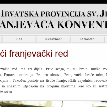
Red
Duhovnost
Samostani
ći franjevački red
jevački red ima tri dijela. Prije svega, tu su brojni muški re
a, Fratara pomirenja, Fratara obnove, Franjevačke braće mira, 
klyna… Također, postoje na tisuće franjevačkih zajednica redovn
i sa snažnim utjecajem na brojnim mjestima, kao što su sestr
iz Asiza.