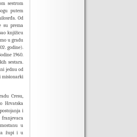
com sestrom
Bogu putem
milosrđa. Od
le su prema
sao knjižicu
samo u gradu
02. godine).
Godine 1960.
kih sestara.
ini jednu od
i misionarki
radu Cresu,
to Hrvatska
postojanja i
 franjevaca
amostanu u
na župi i u