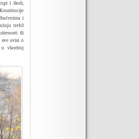
pi i školi,
nstitucije
dbačenima i
ažnju treb3
tenosti ili
 sve ovisi o
u vlastitoj