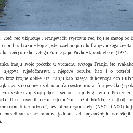
, Treći red uključuje i Franjevački svjetovni red, koji se sastoji od 
o i onih u braku – koji slijede posebno pravilo franjevačkoga života.
vilu Trećega reda svetoga Franje pape Pavla VI., sastavljenog 1974.
ranka imaju svoje početke u vremenu svetoga Franje, što svakako
sti njegova svjedočanstva i njegove poruke, kao i o potrebi
em kroz brojne oblike. Uz Franju kao našega duhovnoga oca i Kla
ku, svi smo si međusobno braća i sestre unutar franjevačkoga pok
aća i sestre svoj Božjoj djeci i svemu što je Bog stvorio. Povremen
ako bi se posvetili nekoj zajedničkoj službi. Možda je najbolji p
nciscans International”, nevladina organizacija (NVO ili NGO) koja
im narodima te se smatra jednom od najsnažnijih tamošnjih 
a.