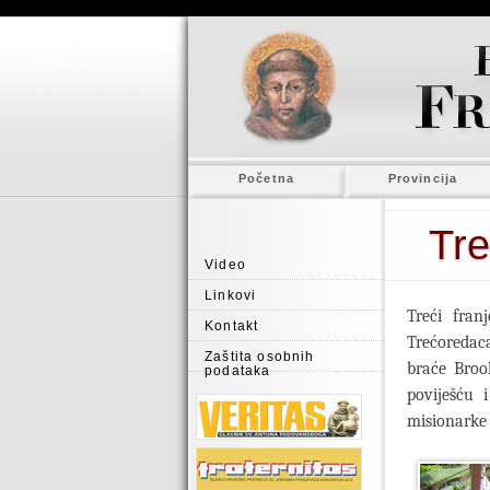
Početna
Provincija
Tre
Video
Linkovi
Treći fran
Kontakt
Trećoredac
Zaštita osobnih
braće Broo
podataka
poviješću 
misionarke 