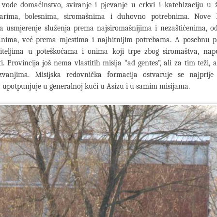
vode domaćinstvo, sviranje i pjevanje u crkvi i katehizaciju u žu
arima, bolesnima, siromašnima i duhovno potrebnima. Nove Ko
a usmjerenje služenja prema najsiromašnijima i nezaštićenima, o
anima, već prema mjestima i najhitnijim potrebama. A posebnu p
biteljima u poteškoćama i onima koji trpe zbog siromaštva, napuš
i. Provincija još nema vlastitih misija “ad gentes”, ali za tim teži, a
zvanjima. Misijska redovnička formacija ostvaruje se najprije 
 a upotpunjuje u generalnoj kući u Asizu i u samim misijama.