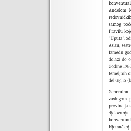
konventual
Anđelom M
redovničkih
samog poče
Pravilu koj
“Uputa”, od
Asizu, sest
Između godi
dolazi do o
Godine 1980
temeljnih o
del Giglio (
Generalna 
zaslugom p
provincija 
djelovanja
konventua
Njemačkoj 