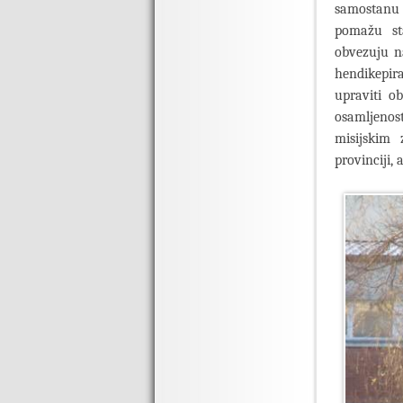
samostanu 
pomažu st
obvezuju n
hendikepir
upraviti o
osamljenost
misijskim 
provinciji,