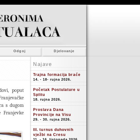
Odgoj
Djelovanje
Najave
Trajna formacija braće
14. - 18- rujna 2026.
dovi, poput
Početak Postulature u
Splitu
Franjevačke
18. rujna 2026.
ica s dugom
Proslava Dana
e Franjevke
Provincije na Visu
29. - 30. rujna 2026.
III. turnus duhovnih
vježbi na Cresu
11. - 16. listopada 2026.