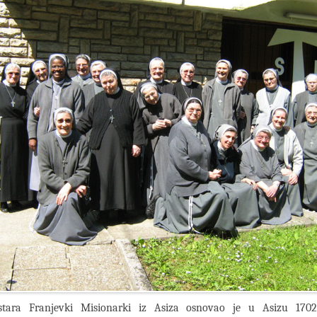
tara Franjevki Misionarki iz Asiza osnovao je u Asizu 1702