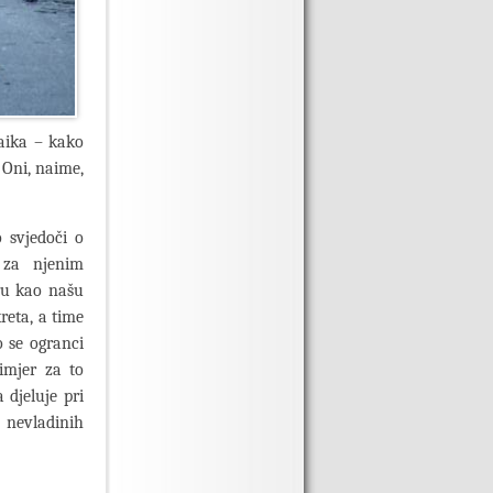
laika – kako
 Oni, naime,
 svjedoči o
 za njenim
ru kao našu
reta, a time
o se ogranci
rimjer za to
 djeluje pri
nevladinih