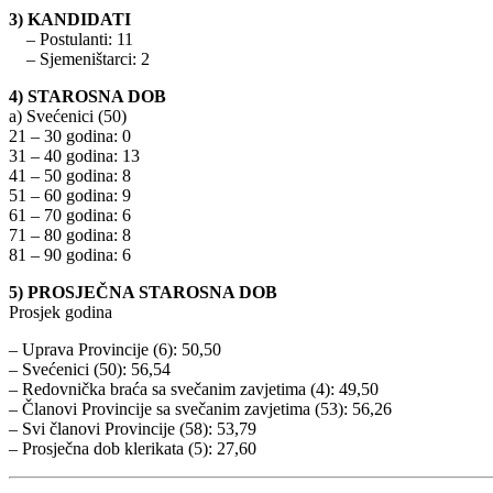
3) KANDIDATI
– Postulanti: 11
– Sjemeništarci: 2
4) STAROSNA DOB
a) Svećenici (50)
21 – 30 godina: 0
31 – 40 godina: 13
41 – 50 godina: 8
51 – 60 godina: 9
61 – 70 godina: 6
71 – 80 godina: 8
81 – 90 godina: 6
5) PROSJEČNA STAROSNA DOB
Prosjek godina
– Uprava Provincije (6): 50,50
– Svećenici (50): 56,54
– Redovnička braća sa svečanim zavjetima (4): 49,50
– Članovi Provincije sa svečanim zavjetima (53): 56,26
– Svi članovi Provincije (58): 53,79
– Prosječna dob klerikata (5): 27,60