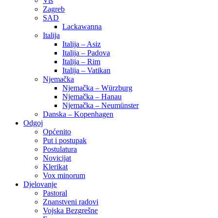
Vis
Zagreb
SAD
Lackawanna
Italija
Italija – Asiz
Italija – Padova
Italija – Rim
Italija – Vatikan
Njemačka
Njemačka – Würzburg
Njemačka – Hanau
Njemačka – Neumünster
Danska – Kopenhagen
Odgoj
Općenito
Put i postupak
Postulatura
Novicijat
Klerikat
Vox minorum
Djelovanje
Pastoral
Znanstveni radovi
Vojska Bezgrešne