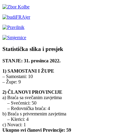
Statistička slika i presjek
STANJE: 31. prosinca 2022.
1) SAMOSTANI I ŽUPE
– Samostani: 10
– Župe: 9
2) ČLANOVI PROVINCIJE
a) Braća sa svečanim zavjetima
– Svećenici: 50
– Redovnička braća: 4
b) Braća s privremenim zavjetima
– Klerici: 4
c) Novaci: 1
Ukupno svi članovi Provincije: 59