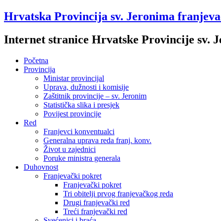
Hrvatska Provincija sv. Jeronima franjev
Internet stranice Hrvatske Provincije sv.
Početna
Provincija
Ministar provincijal
Uprava, dužnosti i komisije
Zaštitnik provincije – sv. Jeronim
Statistička slika i presjek
Povijest provincije
Red
Franjevci konventualci
Generalna uprava reda franj. konv.
Život u zajednici
Poruke ministra generala
Duhovnost
Franjevački pokret
Franjevački pokret
Tri obitelji prvog franjevačkog reda
Drugi franjevački red
Treći franjevački red
Svećenici i braća