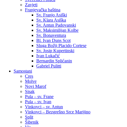
Zavjeti
Franjevačka baština
Sv. Franjo Asiški
Sv. Klara Asiška
Sv. Antun Padovanski
Sv. Maksimilijan Kolbe
Sv. Bonaventura
Bl. Ivan Duns Scot
Sluga Božji Placido Cortese
Sv. Josip Kupertinski
Ivan Lukačić
Bernardin Splićanin
Gabriel Pulitti
Samostani
Cres
Molve
Novi Marof
Sisak
Pula – sv. Frane
Pula – sv. Ivan
Vinkovci – sv. Antun
Vinkovci – Bezgrešno Srce Marijino
Split
Šibenik