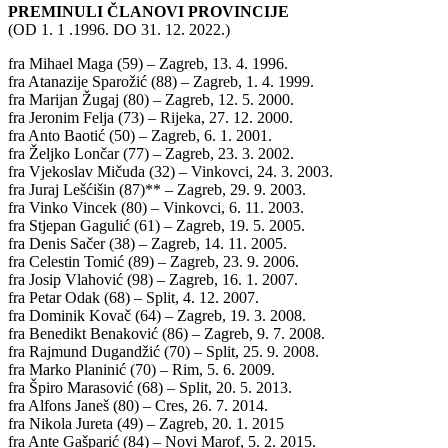
PREMINULI ČLANOVI PROVINCIJE
(OD 1. 1 .1996. DO 31. 12. 2022.)
fra Mihael Maga (59) – Zagreb, 13. 4. 1996.
fra Atanazije Sparožić (88) – Zagreb, 1. 4. 1999.
fra Marijan Žugaj (80) – Zagreb, 12. 5. 2000.
fra Jeronim Felja (73) – Rijeka, 27. 12. 2000.
fra Anto Baotić (50) – Zagreb, 6. 1. 2001.
fra Željko Lončar (77) – Zagreb, 23. 3. 2002.
fra Vjekoslav Mičuda (32) – Vinkovci, 24. 3. 2003.
fra Juraj Lešćišin (87)** – Zagreb, 29. 9. 2003.
fra Vinko Vincek (80) – Vinkovci, 6. 11. 2003.
fra Stjepan Gagulić (61) – Zagreb, 19. 5. 2005.
fra Denis Sačer (38) – Zagreb, 14. 11. 2005.
fra Celestin Tomić (89) – Zagreb, 23. 9. 2006.
fra Josip Vlahović (98) – Zagreb, 16. 1. 2007.
fra Petar Odak (68) – Split, 4. 12. 2007.
fra Dominik Kovač (64) – Zagreb, 19. 3. 2008.
fra Benedikt Benaković (86) – Zagreb, 9. 7. 2008.
fra Rajmund Dugandžić (70) – Split, 25. 9. 2008.
fra Marko Planinić (70) – Rim, 5. 6. 2009.
fra Špiro Marasović (68) – Split, 20. 5. 2013.
fra Alfons Janeš (80) – Cres, 26. 7. 2014.
fra Nikola Jureta (49) – Zagreb, 20. 1. 2015
fra Ante Gašparić (84) – Novi Marof, 5. 2. 2015.