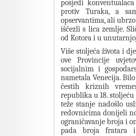
posjedi konventualaca
protiv Turaka, a sa
opservantima, ali ubrz
iščezli s lica zemlje. S
od Kotora i u unutarnjo
Više stoljeća života i 
ove Provincije uvjeto
socijalnim i gospodar
nametala Venecija. Bilo 
čestih kriznih vrem
republika u 18. stoljeć
teže stanje nadošlo usl
redovnicima donijeli no
ograničavanje broja i o
pada broja fratara i