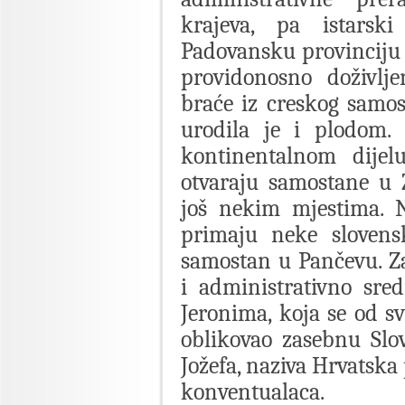
krajeva, pa istarsk
Padovansku provinciju s
providonosno doživlje
braće iz creskog samost
urodila je i plodom. 
kontinentalnom dijel
otvaraju samostane u 
još nekim mjestima. N
primaju neke sloven
samostan u Pančevu. Za
i administrativno sred
Jeronima, koja se od sv
oblikovao zasebnu Slo
Jožefa, naziva Hrvatska
konventualaca.