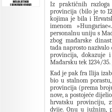
Iz praktičnih razloga
provincija (bilo je to 
kojima je bila i Hrvat
imenom »Hungariae«.
personalnu uniju s Mađa
zbog mađarske dinasti
tada naprosto nazivalo 
provincija, dokazuje 
Mađarsku tek 1234/35. g
Kad je pak fra Ilija iza
bio u stalnom porastu,
provincija (prema broju
nove, a postojeće dijelio
hrvatsku provinciju, 
dvije. Onu u južnim, 