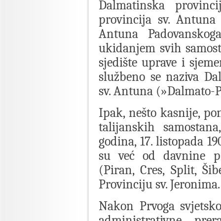
Dalmatinska provinc
provincija sv. Antuna 
Antuna Padovanskoga
ukidanjem svih samosta
sjedište uprave i sjeme
službeno se naziva Da
sv. Antuna (»Dalmato-P
Ipak, nešto kasnije, po
talijanskih samostan
godina, 17. listopada 1
su već od davnine pri
(Piran, Cres, Split, Ši
Provinciju sv. Jeronima.
Nakon Prvoga svjetsko
administrativne pre