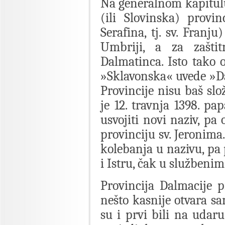
Na generalnom kapitulu
(ili Slovinska) provin
Serafina, tj. sv. Franju
Umbriji, a za zaštit
Dalmatinca. Isto tako 
»Sklavonska« uvede »Da
Provincije nisu baš slo
je 12. travnja 1398. pa
usvojiti novi naziv, p
provinciju sv. Jeronima
kolebanja u nazivu, p
i Istru, čak u službeni
Provincija Dalmacije p
nešto kasnije otvara sa
su i prvi bili na uda