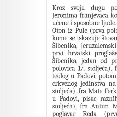
Kroz svoju dugu pov
Jeronima franjevaca ko
učene i sposobne ljude
Oton iz Pule (prva polo
kome se iskazuje štovan
Šibenika, jeruzalemski
prvi hrvatski proglaš
Šibenika, jedan od pr
polovica 17. stoljeća),
teolog u Padovi, potom
crkvenog jedinstva na
stoljeća), fra Mate Ferk
u Padovi, pisac razni
stoljeća), fra Antun M
poglavar Reda (prva