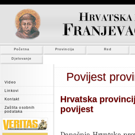
Početna
Provincija
Red
Djelovanje
Povijest provi
Video
Linkovi
Hrvatska provinci
Kontakt
povijest
Zaštita osobnih
podataka
Današnja Hrvatska prov