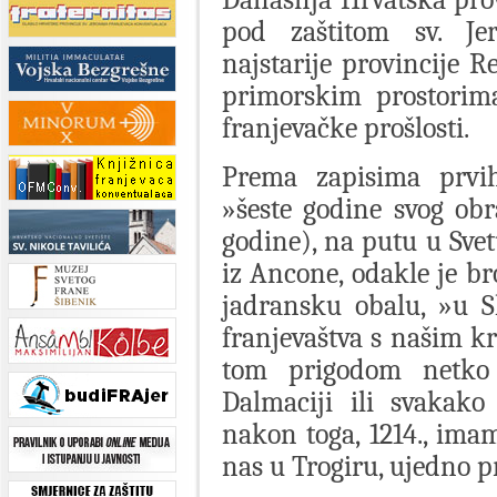
pod zaštitom sv. Jer
najstarije provincije 
primorskim prostorim
franjevačke prošlosti.
Prema zapisima prvih 
»šeste godine svog obra
godine), na putu u Svet
iz Ancone, odakle je 
jadransku obalu, »u Sk
franjevaštva s našim kr
tom prigodom netko 
Dalmaciji ili svakako
nakon toga, 1214., ima
nas u Trogiru, ujedno pr