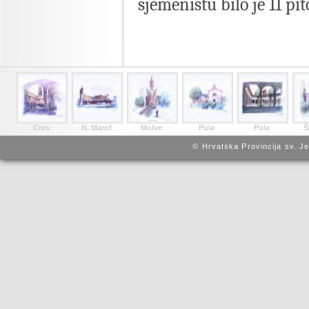
sjemeništu bilo je 11 pi
Cres
N. Marof
Molve
Pula
Pula
Š
© Hrvatska Provincija sv. J