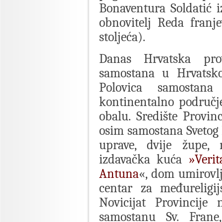
Bonaventura Soldatić iz
obnovitelj Reda franj
stoljeća).
Danas Hrvatska pro
samostana u Hrvatsko
Polovica samostan
kontinentalno područj
obalu. Središte Provin
osim samostana Svetog 
uprave, dvije župe, 
izdavačka kuća
»Verit
Antuna
«, dom umirovl
centar za međureligij
Novicijat Provincije
samostanu Sv. Frane,