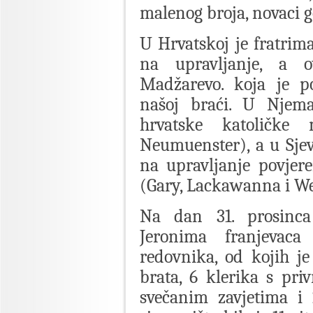
malenog broja, novaci 
U Hrvatskoj je fratrim
na upravljanje, a o
Madžarevo. koja je 
našoj braći. U Njema
hrvatske katoličke
Neumuenster), a u Sje
na upravljanje povjer
(Gary, Lackawanna i We
Na dan 31. prosinca 
Jeronima franjevaca
redovnika, od kojih je
brata, 6 klerika s pri
svečanim zavjetima i