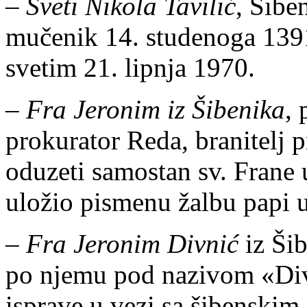
–
Sveti Nikola Tavilić
, Šibe
mučenik 14. studenoga 1391
svetim 21. lipnja 1970.
–
Fra Jeronim iz Šibenika
, 
prokurator Reda, branitelj 
oduzeti samostan sv. Frane u
uložio pismenu žalbu papi 
–
Fra Jeronim Divnić
iz Šib
po njemu pod nazivom «Div
isprave u vezi sa šibenski