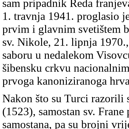
sam pripadnik Reda franjev
1. travnja 1941. proglasio j
prvim i glavnim svetištem b
sv. Nikole, 21. lipnja 1970.
saboru u nedalekom Visovcu
šibensku crkvu nacionalnim 
prvoga kanoniziranoga hrva
Nakon što su Turci razorili
(1523), samostan sv. Frane p
samostana, pa su brojni vri