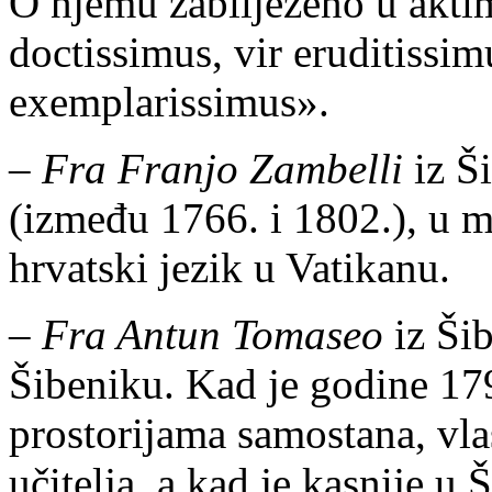
O njemu zabilježeno u akti
doctissimus, vir eruditissimu
exemplarissimus».
–
Fra Franjo Zambelli
iz Ši
(između 1766. i 1802.), u 
hrvatski jezik u Vatikanu.
–
Fra Antun Tomaseo
iz Šib
Šibeniku. Kad je godine 17
prostorijama samostana, vlas
učitelja, a kad je kasnije u