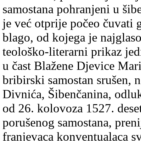
samostana pohranjeni u šib
je već otprije počeo čuvati
blago, od kojega je najglas
teološko-literarni prikaz jed
u čast Blažene Djevice Mari
bribirski samostan srušen, n
Divnića, Šibenčanina, odlu
od 26. kolovoza 1527. deset
porušenog samostana, preni
franjevaca konventualaca sv