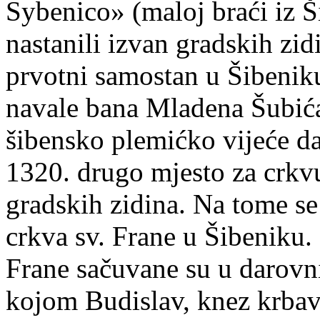
Sybenico» (maloj braći iz Ši
nastanili izvan gradskih zi
prvotni samostan u Šibeniku
navale bana Mladena Šubića
šibensko plemićko vijeće da
1320. drugo mjesto za crkvu
gradskih zidina. Na tome se
crkva sv. Frane u Šibeniku. 
Frane sačuvane su u darovni
kojom Budislav, knez krbavs