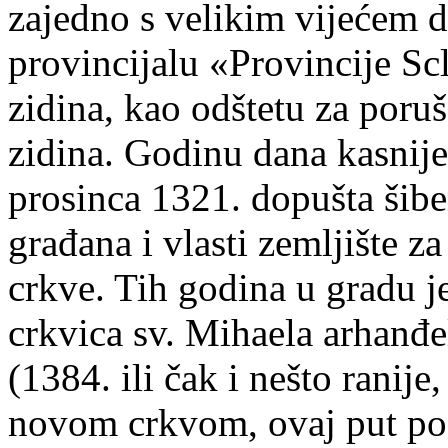
zajedno s velikim vijećem d
provincijalu «Provincije Sc
zidina, kao odštetu za poru
zidina. Godinu dana kasnij
prosinca 1321. dopušta šibe
građana i vlasti zemljište 
crkve. Tih godina u gradu 
crkvica sv. Mihaela arhanđel
(1384. ili čak i nešto ranij
novom crkvom, ovaj put po