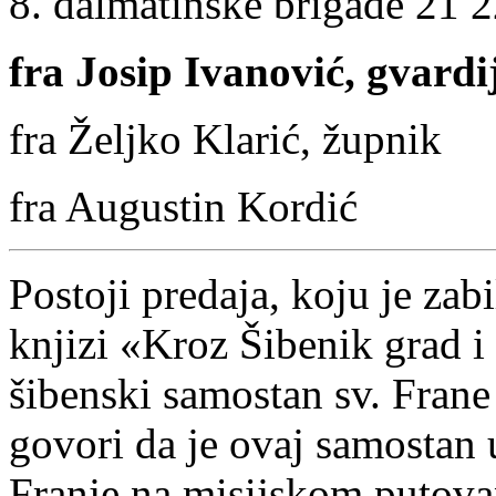
8. dalmatinske brigade 21 
fra Josip Ivanović, gvardi
fra Željko Klarić, župnik
fra Augustin Kordić
Postoji predaja, koju je zab
knjizi «Kroz Šibenik grad i
šibenski samostan sv. Frane
govori da je ovaj samostan ut
Franje na misijskom putova