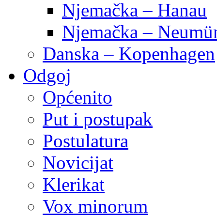
Njemačka – Hanau
Njemačka – Neumün
Danska – Kopenhagen
Odgoj
Općenito
Put i postupak
Postulatura
Novicijat
Klerikat
Vox minorum