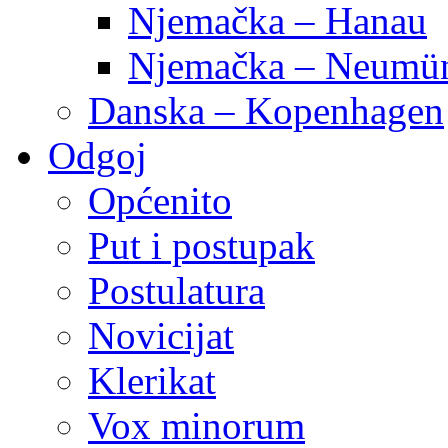
Njemačka – Hanau
Njemačka – Neumün
Danska – Kopenhagen
Odgoj
Općenito
Put i postupak
Postulatura
Novicijat
Klerikat
Vox minorum