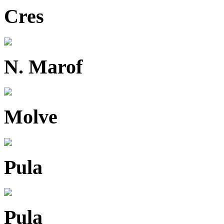
Cres
N. Marof
Molve
Pula
Pula