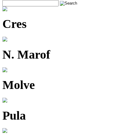
Cres
N. Marof
Molve
Pula