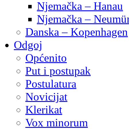
Njemačka – Hanau
Njemačka – Neumün
Danska – Kopenhagen
Odgoj
Općenito
Put i postupak
Postulatura
Novicijat
Klerikat
Vox minorum