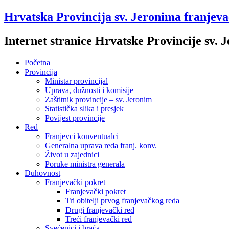
Hrvatska Provincija sv. Jeronima franjev
Internet stranice Hrvatske Provincije sv.
Početna
Provincija
Ministar provincijal
Uprava, dužnosti i komisije
Zaštitnik provincije – sv. Jeronim
Statistička slika i presjek
Povijest provincije
Red
Franjevci konventualci
Generalna uprava reda franj. konv.
Život u zajednici
Poruke ministra generala
Duhovnost
Franjevački pokret
Franjevački pokret
Tri obitelji prvog franjevačkog reda
Drugi franjevački red
Treći franjevački red
Svećenici i braća