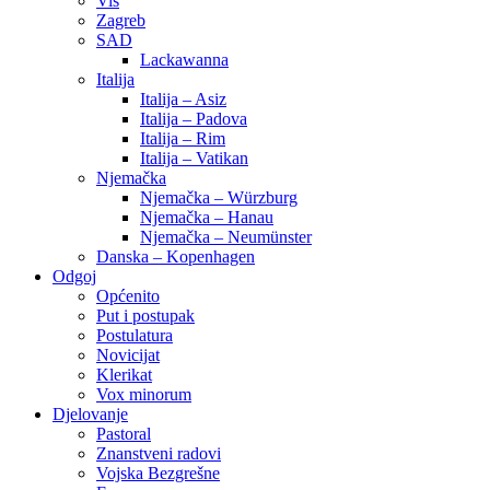
Vis
Zagreb
SAD
Lackawanna
Italija
Italija – Asiz
Italija – Padova
Italija – Rim
Italija – Vatikan
Njemačka
Njemačka – Würzburg
Njemačka – Hanau
Njemačka – Neumünster
Danska – Kopenhagen
Odgoj
Općenito
Put i postupak
Postulatura
Novicijat
Klerikat
Vox minorum
Djelovanje
Pastoral
Znanstveni radovi
Vojska Bezgrešne