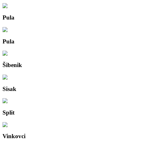
Pula
Pula
Šibenik
Sisak
Split
Vinkovci