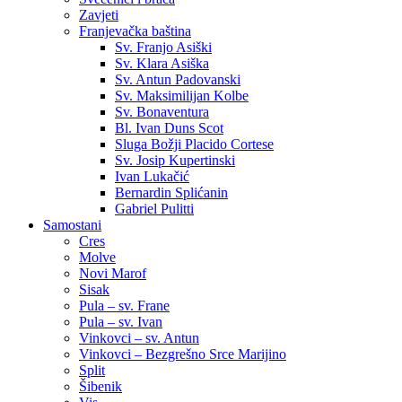
Zavjeti
Franjevačka baština
Sv. Franjo Asiški
Sv. Klara Asiška
Sv. Antun Padovanski
Sv. Maksimilijan Kolbe
Sv. Bonaventura
Bl. Ivan Duns Scot
Sluga Božji Placido Cortese
Sv. Josip Kupertinski
Ivan Lukačić
Bernardin Splićanin
Gabriel Pulitti
Samostani
Cres
Molve
Novi Marof
Sisak
Pula – sv. Frane
Pula – sv. Ivan
Vinkovci – sv. Antun
Vinkovci – Bezgrešno Srce Marijino
Split
Šibenik