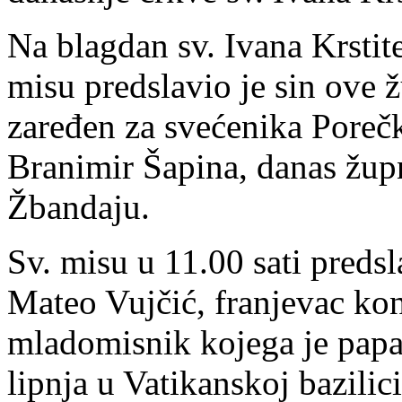
Na blagdan sv. Ivana Krstitel
misu predslavio je sin ove ž
zaređen za svećenika Porečk
Branimir Šapina, danas žup
Žbandaju.
Sv. misu u 11.00 sati predsl
Mateo Vujčić, franjevac kon
mladomisnik kojega je papa
lipnja u Vatikanskoj bazilic