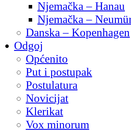
Njemačka – Hanau
Njemačka – Neumün
Danska – Kopenhagen
Odgoj
Općenito
Put i postupak
Postulatura
Novicijat
Klerikat
Vox minorum