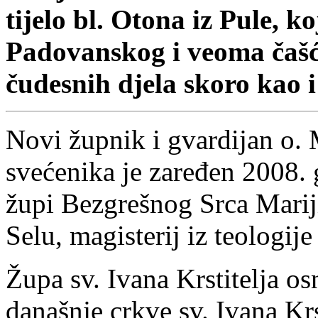
tijelo bl. Otona iz Pule, k
Padovanskog i veoma čašće
čudesnih djela skoro kao 
Novi župnik i gvardijan o.
svećenika je zaređen 2008. 
župi Bezgrešnog Srca Mar
Selu, magisterij iz teologij
Župa sv. Ivana Krstitelja os
današnje crkve sv. Ivana Krs