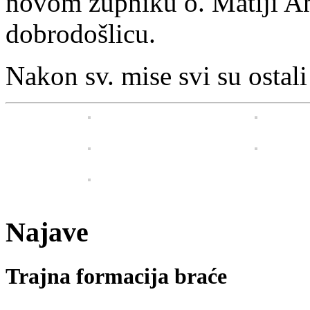
novom župniku o. Matiji An
dobrodošlicu.
Nakon sv. mise svi su ostal
Najave
Trajna formacija braće