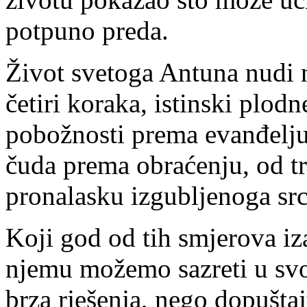
potpuno preda.
Život svetoga Antuna nudi 
četiri koraka, istinski plod
pobožnosti prema evanđelju
čuda prema obraćenju, od tr
pronalasku izgubljenoga src
Koji god od tih smjerova iz
njemu možemo sazreti u svojo
brza rješenja, nego dopušta