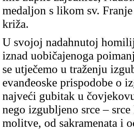
medaljon s likom sv. Franje
križa.
U svojoj nadahnutoj homili
iznad uobičajenoga poimanj
se utječemo u traženju izgub
evanđeoske prispodobe o iz
najveći gubitak u čovjekovu
nego izgubljeno srce – srce
molitve, od sakramenata i o