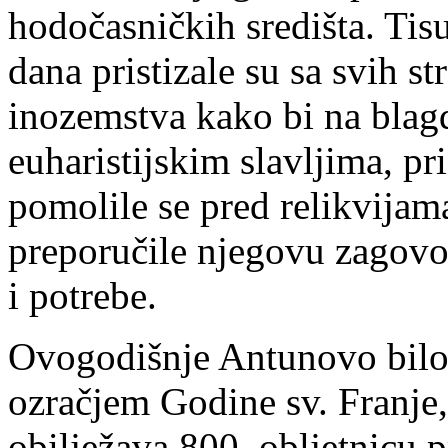
hodočasničkih središta. Tis
dana pristizale su sa svih s
inozemstva kako bi na blag
euharistijskim slavljima, p
pomolile se pred relikvijama
preporučile njegovu zagovor
i potrebe.
Ovogodišnje Antunovo bilo
ozračjem Godine sv. Franje,
obilježava 800. obljetnicu