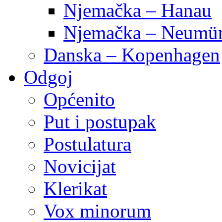
Njemačka – Hanau
Njemačka – Neumün
Danska – Kopenhagen
Odgoj
Općenito
Put i postupak
Postulatura
Novicijat
Klerikat
Vox minorum