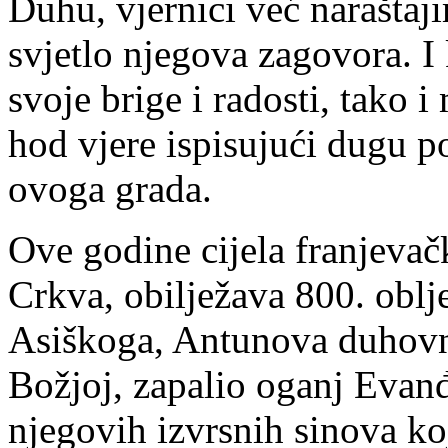
Duhu, vjernici već naraštaj
svjetlo njegova zagovora. I 
svoje brige i radosti, tako i
hod vjere ispisujući dugu p
ovoga grada.
Ove godine cijela franjevačk
Crkva, obilježava 800. oblj
Asiškoga, Antunova duhovno
Božjoj, zapalio oganj Evanđ
njegovih izvrsnih sinova koj