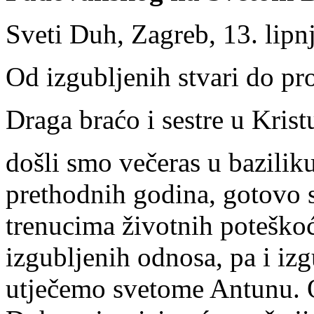
Sveti Duh, Zagreb, 13. lipn
Od izgubljenih stvari do pr
Draga braćo i sestre u Krist
došli smo večeras u bazilik
prethodnih godina, gotovo 
trenucima životnih poteškoća
izgubljenih odnosa, pa i iz
utječemo svetome Antunu. 