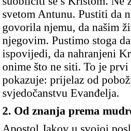
suobličiti se s Kristom. Ne 
svetom Antunu. Pustiti da n
govorila njemu, da našim ži
njegovim. Pustimo stoga da
ispovijedi, da nahranjeni 
onime što ne siti. To je prv
pokazuje: prijelaz od pobo
svjedočanstvu Evanđelja.
2. Od znanja prema mudro
Apostol Jakov u svojoj posl