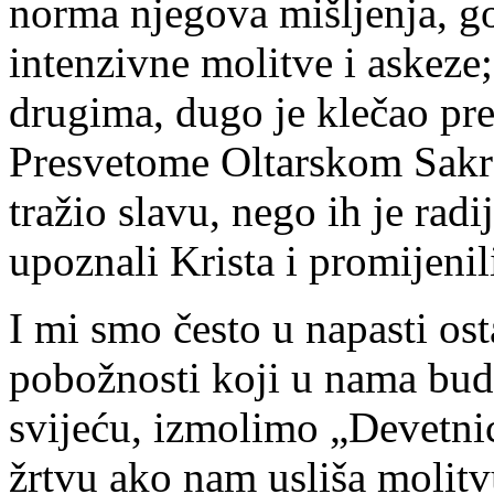
norma njegova mišljenja, go
intenzivne molitve i askeze;
drugima, dugo je klečao pr
Presvetome Oltarskom Sakr
tražio slavu, nego ih je rad
upoznali Krista i promijenili
I mi smo često u napasti osta
pobožnosti koji u nama bude
svijeću, izmolimo „Devetni
žrtvu ako nam usliša molitvu