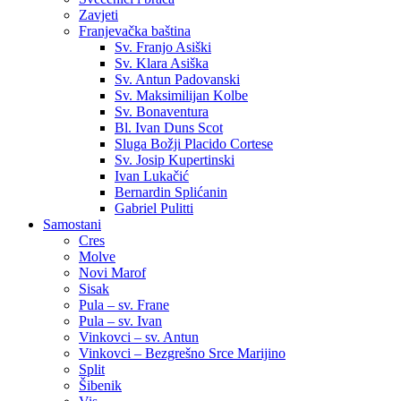
Zavjeti
Franjevačka baština
Sv. Franjo Asiški
Sv. Klara Asiška
Sv. Antun Padovanski
Sv. Maksimilijan Kolbe
Sv. Bonaventura
Bl. Ivan Duns Scot
Sluga Božji Placido Cortese
Sv. Josip Kupertinski
Ivan Lukačić
Bernardin Splićanin
Gabriel Pulitti
Samostani
Cres
Molve
Novi Marof
Sisak
Pula – sv. Frane
Pula – sv. Ivan
Vinkovci – sv. Antun
Vinkovci – Bezgrešno Srce Marijino
Split
Šibenik