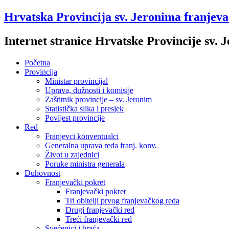
Hrvatska Provincija sv. Jeronima franjev
Internet stranice Hrvatske Provincije sv.
Početna
Provincija
Ministar provincijal
Uprava, dužnosti i komisije
Zaštitnik provincije – sv. Jeronim
Statistička slika i presjek
Povijest provincije
Red
Franjevci konventualci
Generalna uprava reda franj. konv.
Život u zajednici
Poruke ministra generala
Duhovnost
Franjevački pokret
Franjevački pokret
Tri obitelji prvog franjevačkog reda
Drugi franjevački red
Treći franjevački red
Svećenici i braća