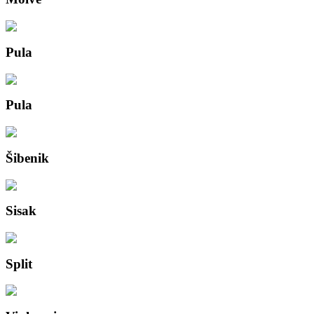
Pula
Pula
Šibenik
Sisak
Split