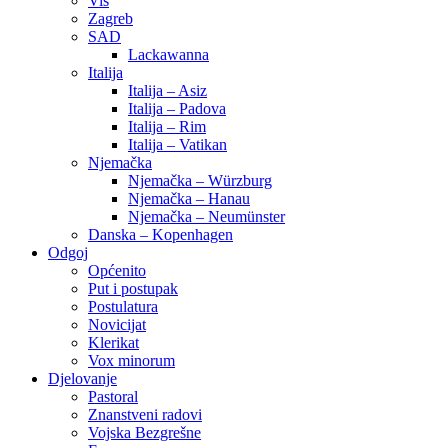
Vis
Zagreb
SAD
Lackawanna
Italija
Italija – Asiz
Italija – Padova
Italija – Rim
Italija – Vatikan
Njemačka
Njemačka – Würzburg
Njemačka – Hanau
Njemačka – Neumünster
Danska – Kopenhagen
Odgoj
Općenito
Put i postupak
Postulatura
Novicijat
Klerikat
Vox minorum
Djelovanje
Pastoral
Znanstveni radovi
Vojska Bezgrešne