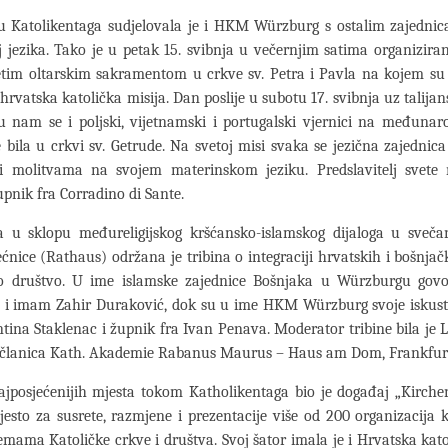
 Katolikentaga sudjelovala je i HKM Würzburg s ostalim zajedni
 jezika. Tako je u petak 15. svibnja u večernjim satima organizira
etim oltarskim sakramentom u crkve sv. Petra i Pavla na kojem su 
 hrvatska katolička misija. Dan poslije u subotu 17. svibnja uz talija
su nam se i poljski, vijetnamski i portugalski vjernici na međunar
e bila u crkvi sv. Getrude. Na svetoj misi svaka se jezična zajednica
 molitvama na svojem materinskom jeziku. Predslavitelj svete 
župnik fra Corradino di Sante.
a u sklopu međureligijskog kršćansko-islamskog dijaloga u sveča
ećnice (Rathaus) održana je tribina o integraciji hrvatskih i bošnjač
 društvo. U ime islamske zajednice Bošnjaka u Würzburgu govor
 i imam Zahir Duraković, dok su u ime HKM Würzburg svoje iskustvo
ntina Staklenac i župnik fra Ivan Penava. Moderator tribine bila je
 članica Kath. Akademie Rabanus Maurus – Haus am Dom, Frankfu
ajposjećenijih mjesta tokom Katholikentaga bio je događaj „Kirche
jesto za susrete, razmjene i prezentacije više od 200 organizacija 
temama Katoličke crkve i društva. Svoj šator imala je i Hrvatska kato