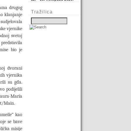
cama drugog
Tražilica
no klanjanje
sudjelovala
nske vjernike
odnoj svetoj
 predstavila
mise bio je
noj dvorani
kih vjernika
ili su gđa.
 podijelili
 Laura-Maria
rt/Main.
nmeile“ kao
koje se bave
lička misije