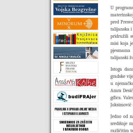
U programu
materinskoj
pred Presv
talijanska i
pridružili 
misi koja j
pjesmama i
talijanski 
Istoga dan
gradske vij
u njemačko
Amra Desić
gđica. Vale
Joksimović
Jedno od n
središnje m
različitim 