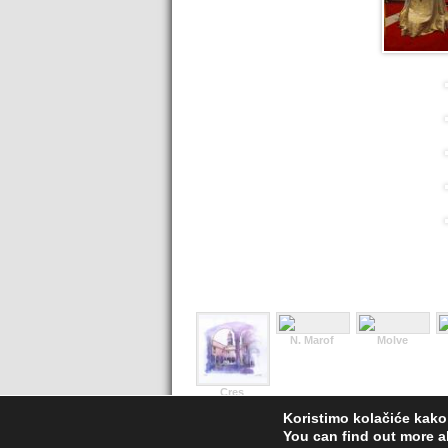
N. Marof
Molve
Cres
Koristimo kolačiće kako
You can find out more a