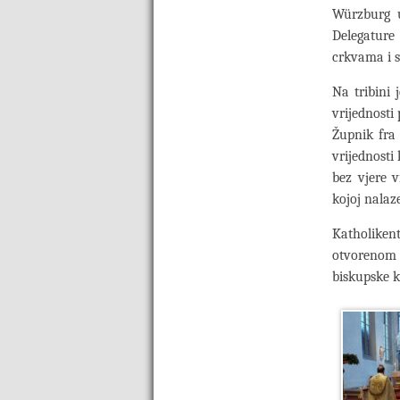
Würzburg u
Delegature
crkvama i s
Na tribini 
vrijednosti
Župnik fra
vrijednosti
bez vjere v
kojoj nalaz
Katholike
otvorenom 
biskupske k