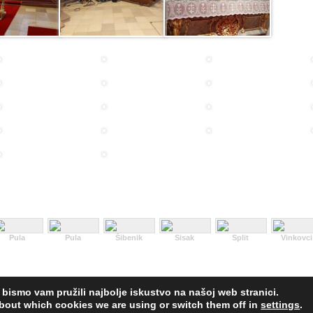
Pula
Pula
Šibenik
Sisak
Split
Vinkovci
 bismo vam pružili najbolje iskustvo na našoj web stranici.
© Hrvatska Provincija sv. Jeronima franjevaca konventualaca | Dizajn:
NiV
bout which cookies we are using or switch them off in
settings
.