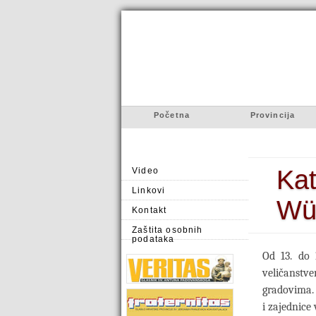
Početna
Provincija
Kat
Video
Linkovi
Wü
Kontakt
Zaštita osobnih
podataka
Od 13. do 
veličanstv
gradovima. 
i zajednice