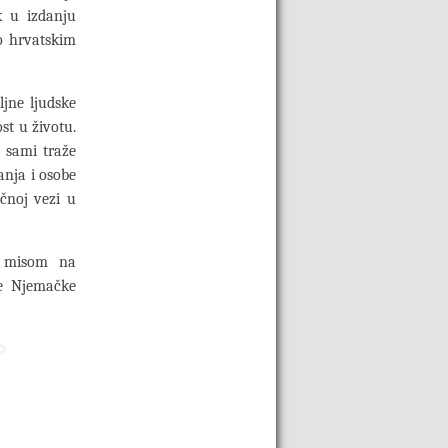
k u izdanju
o hrvatskim
ljne ljudske
st u životu.
 sami traže
anja i osobe
ačnoj vezi u
m misom na
ke Njemačke