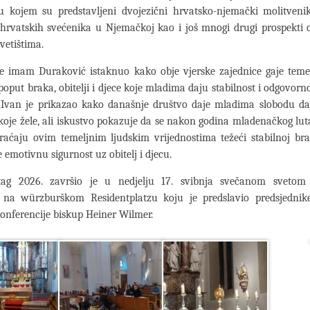
 kojem su predstavljeni dvojezični hrvatsko-njemački molitveni
 hrvatskih svećenika u Njemačkoj kao i još mnogi drugi prospekti 
vetištima.
je imam Duraković istaknuo kako obje vjerske zajednice gaje teme
 poput braka, obitelji i djece koje mladima daju stabilnost i odgovorno
 Ivan je prikazao kako današnje društvo daje mladima slobodu da
 koje žele, ali iskustvo pokazuje da se nakon godina mladenačkog lut
raćaju ovim temeljnim ljudskim vrijednostima težeći stabilnoj br
e emotivnu sigurnost uz obitelj i djecu.
ntag 2026. završio je u nedjelju 17. svibnja svečanom sveto
na würzburškom Residentplatzu koju je predslavio predsjedni
onferencije biskup Heiner Wilmer.