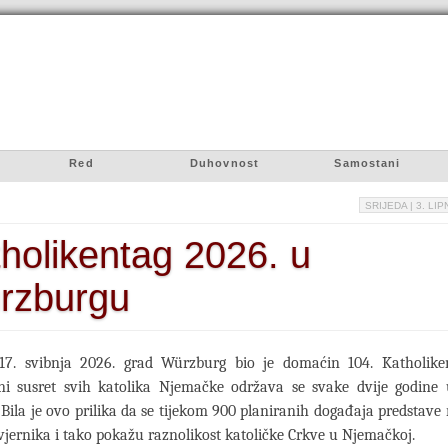
Red
Duhovnost
Samostani
SRIJEDA
| 3. LIP
holikentag 2026. u
rzburgu
17. svibnja 2026. grad Würzburg bio je domaćin 104. Katholike
eni susret svih katolika Njemačke održava se svake dvije godine u
Bila je ovo prilika da se tijekom 900 planiranih događaja predstave
 vjernika i tako pokažu raznolikost katoličke Crkve u Njemačkoj.