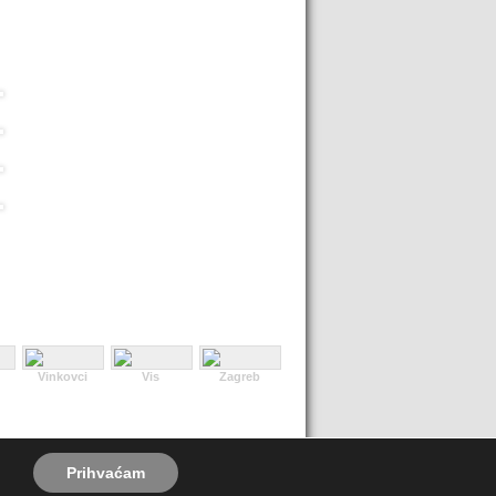
Vinkovci
Vis
Zagreb
Prihvaćam