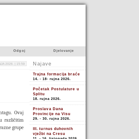
Odgoj
Djelovanje
Najave
NJA 2026. |
15:59
Trajna formacija braće
14. - 18- rujna 2026.
Početak Postulature u
Splitu
18. rujna 2026.
Proslava Dana
ntagu. Ovaj
Provincije na Visu
29. - 30. rujna 2026.
 različitim
 razne grupe
III. turnus duhovnih
vježbi na Cresu
11. - 16. listopada 2026.