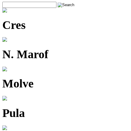
Cres
N. Marof
Molve
Pula