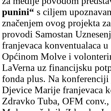
za medije povodom predstav
punini“
s ciljem upoznavanj
značenjem ovog projekta za 
provodi Samostan Uznesenj
franjevaca konventualaca u
Općinom Molve i volonterim
LaVerna uz financijsku pot
fonda plus. Na konferencij
Djevice Marije franjevaca k
Zdravko Tuba, OFM conv., 