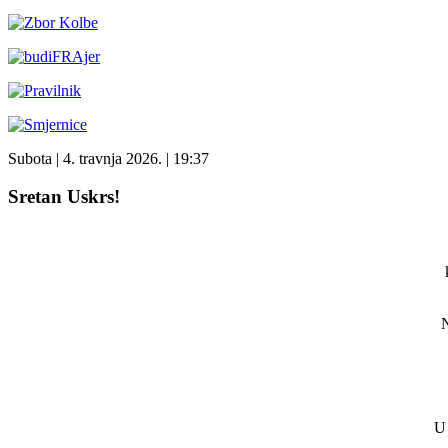
Subota
| 4. travnja 2026. |
19:37
Sretan Uskrs!
N
U 