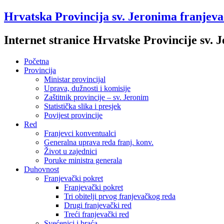
Hrvatska Provincija sv. Jeronima franjev
Internet stranice Hrvatske Provincije sv.
Početna
Provincija
Ministar provincijal
Uprava, dužnosti i komisije
Zaštitnik provincije – sv. Jeronim
Statistička slika i presjek
Povijest provincije
Red
Franjevci konventualci
Generalna uprava reda franj. konv.
Život u zajednici
Poruke ministra generala
Duhovnost
Franjevački pokret
Franjevački pokret
Tri obitelji prvog franjevačkog reda
Drugi franjevački red
Treći franjevački red
Svećenici i braća