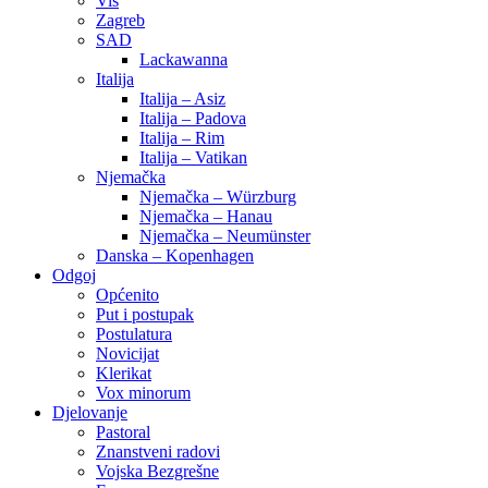
Vis
Zagreb
SAD
Lackawanna
Italija
Italija – Asiz
Italija – Padova
Italija – Rim
Italija – Vatikan
Njemačka
Njemačka – Würzburg
Njemačka – Hanau
Njemačka – Neumünster
Danska – Kopenhagen
Odgoj
Općenito
Put i postupak
Postulatura
Novicijat
Klerikat
Vox minorum
Djelovanje
Pastoral
Znanstveni radovi
Vojska Bezgrešne