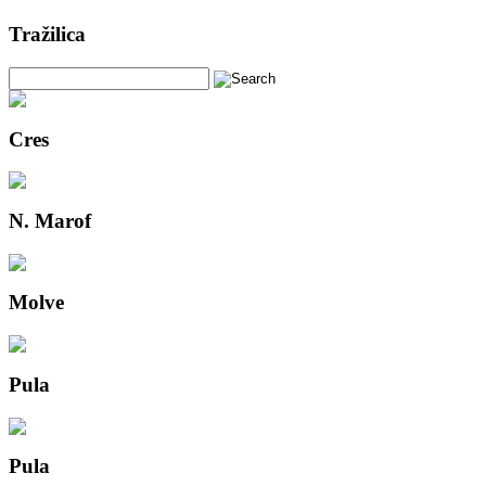
Tražilica
Cres
N. Marof
Molve
Pula
Pula