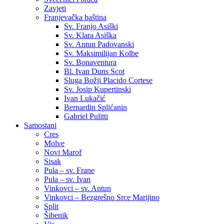
Zavjeti
Franjevačka baština
Sv. Franjo Asiški
Sv. Klara Asiška
Sv. Antun Padovanski
Sv. Maksimilijan Kolbe
Sv. Bonaventura
Bl. Ivan Duns Scot
Sluga Božji Placido Cortese
Sv. Josip Kupertinski
Ivan Lukačić
Bernardin Splićanin
Gabriel Pulitti
Samostani
Cres
Molve
Novi Marof
Sisak
Pula – sv. Frane
Pula – sv. Ivan
Vinkovci – sv. Antun
Vinkovci – Bezgrešno Srce Marijino
Split
Šibenik