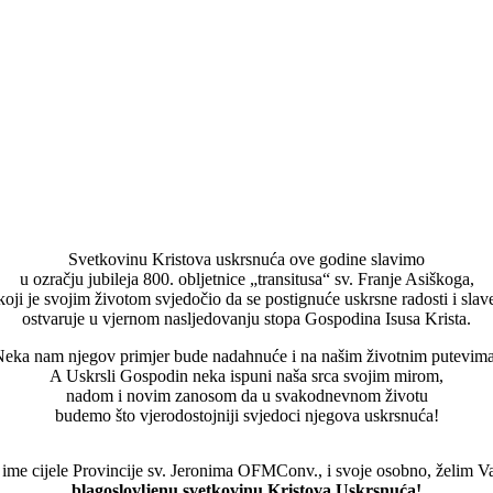
Svetkovinu Kristova uskrsnuća ove godine slavimo
u ozračju jubileja 800. obljetnice „transitusa“ sv. Franje Asiškoga,
koji je svojim životom svjedočio da se postignuće uskrsne radosti i slav
ostvaruje u vjernom nasljedovanju stopa Gospodina Isusa Krista.
eka nam njegov primjer bude nadahnuće i na našim životnim putevim
A Uskrsli Gospodin neka ispuni naša srca svojim mirom,
nadom i novim zanosom da u svakodnevnom životu
budemo što vjerodostojniji svjedoci njegova uskrsnuća!
ime cijele Provincije sv. Jeronima OFMConv., i svoje osobno, želim 
blagoslovljenu svetkovinu Kristova Uskrsnuća!