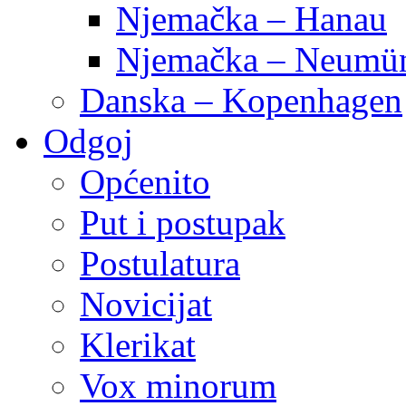
Njemačka – Hanau
Njemačka – Neumün
Danska – Kopenhagen
Odgoj
Općenito
Put i postupak
Postulatura
Novicijat
Klerikat
Vox minorum