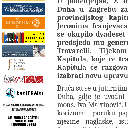
U ponedjeljak, 2. 
Duha u Zagrebu zap
provincijskog kapit
Jeronima franjevaca
se okupilo dvadeset
predsjeda mu genera
Trovarelli. Tijeko
Kapitula, koje će tr
Kapitula će razgova
izabrati novu upravu
Braća su se u jutarnjim
Duha, gdje je uvodni
mons. Ivo Martinović. 
korizmenu poruku pape
njezine naglaske, i