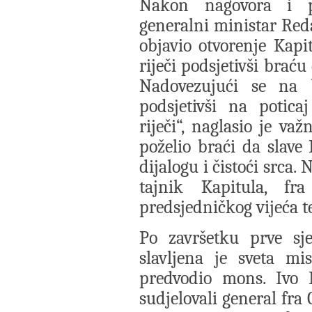
Nakon nagovora i 
generalni ministar Reda
objavio otvorenje Kapi
riječi podsjetivši braću
Nadovezujući se na b
podsjetivši na potica
riječi“, naglasio je važ
poželio braći da slave
dijalogu i čistoći srca.
tajnik Kapitula, fr
predsjedničkog vijeća te
Po završetku prve sj
slavljena je sveta mi
predvodio mons. Ivo M
sudjelovali general fra 