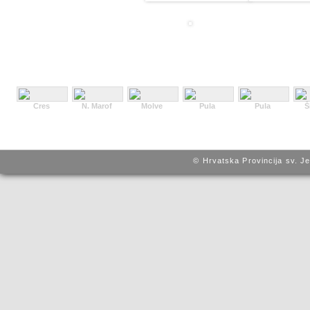
Cres
N. Marof
Molve
Pula
Pula
Š
© Hrvatska Provincija sv. J