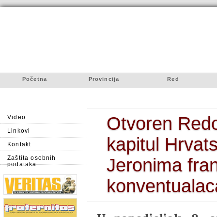
Početna
Provincija
Red
Otvoren Redov
Video
Linkovi
kapitul Hrvats
Kontakt
Zaštita osobnih
Jeronima fra
podataka
konventualac