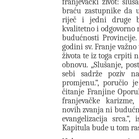
franjevački život: sluš
braću zastupnike da u
riječ i jedni druge
kvalitetno i odgovorno 
budućnosti Provincije.
godini sv. Franje važno 
života te iz toga crpit
obnovu. „Slušanje, pos
sebi sadrže poziv n
promjenu.“, poručio j
čitanje Franjine Opor
franjevačke karizme,
novih zvanja ni budućno
evangelizacija srca.“,
Kapitula bude u tom ra