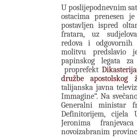
U poslijepodnevnim sat
ostacima prenesen je
postavljen ispred oltar
fratara, uz sudjelov
redova i odgovornih z
molitvu predslavio 
papinskog legata za
proprefekt
Dikasterij
družbe apostolskog ž
talijanska javna televi
Immagine“. Na svečanoj
Generalni ministar f
Definitorijem, cijela
Jeronima franjeva
novoizabranim provinc