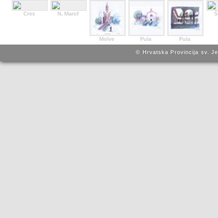
Cres
N. Marof
Š
Molve
Pula
Pula
© Hrvatska Provincija sv. J