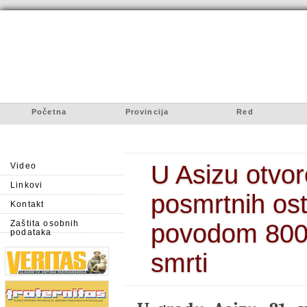
Početna
Provincija
Red
U Asizu otvor
Video
Linkovi
posmrtnih ost
Kontakt
Zaštita osobnih
povodom 800.
podataka
smrti