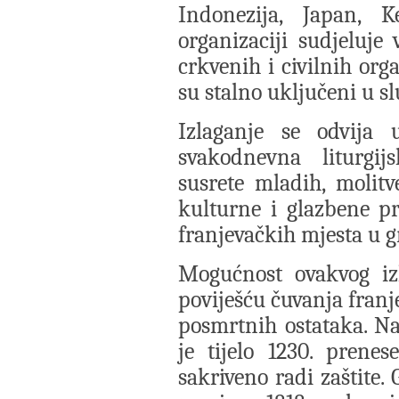
Indonezija, Japan, 
organizaciji sudjeluje
crkvenih i civilnih org
su stalno uključeni u s
Izlaganje se odvija
svakodnevna liturgij
susrete mladih, molitv
kulturne i glazbene p
franjevačkih mjesta u g
Mogućnost ovakvog iz
poviješću čuvanja franj
posmrtnih ostataka. Na
je tijelo 1230. prene
sakriveno radi zaštite.