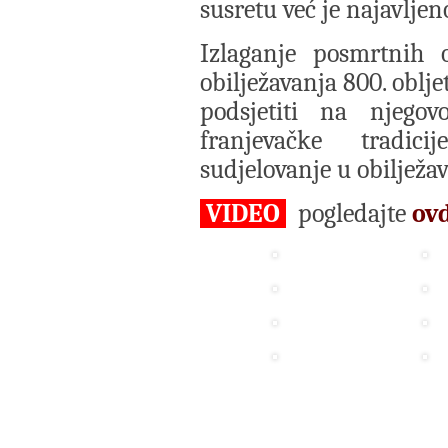
susretu već je najavljen
Izlaganje posmrtnih 
obilježavanja 800. obljet
podsjetiti na njego
franjevačke tradic
sudjelovanje u obilježav
VIDEO
pogledajte
ov