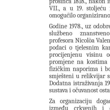
prosinca 1818., nakon 
VII., a u 19. stoljeć
omogućilo organizirano 
Godine 1978., uz odobr
službeno znanstven
profesora Nicolòa Valen
podaci o tjelesnim kar
procijenjenu visinu 
promjene na kostima 
fizičkim naporima i b
smješteni u relikvijar 
Dodatna istraživanja 19
sustava i očuvanost osta
Za organizaciju doga
između crkvenih i civ