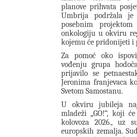
planove prihvata posjet
Umbrija podržala je o
posebnim projektom 
onkologiju u okviru re
kojemu će pridonijeti i
Za pomoć oko ispovij
vođenju grupa hodoča
prijavilo se petnaest
Jeronima franjevaca ko
Svetom Samostanu.
U okviru jubileja naj
mladeži „GO!“, koji ć
kolovoza 2026., uz su
europskih zemalja. Su