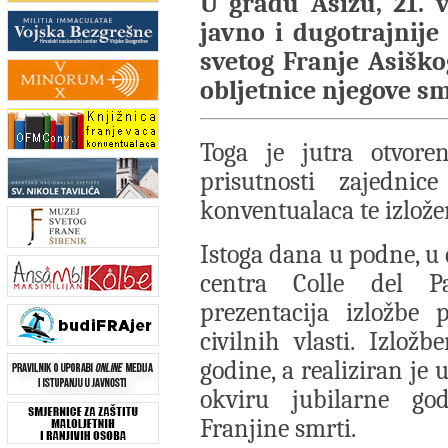
U gradu Asizu, 21. v
javno i dugotrajnije
svetog Franje Asiško
obljetnice njegove sm
Toga je jutra otvore
prisutnosti zajednic
konventualaca te izlože
Istoga dana u podne, u
centra Colle del Pa
prezentacija izložbe 
civilnih vlasti. Izlož
godine, a realiziran je 
okviru jubilarne god
Franjine smrti.