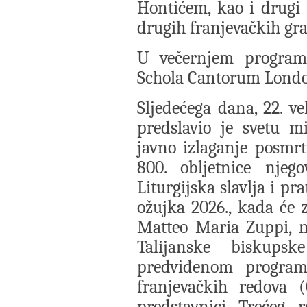
Hontićem, kao i drugi
drugih franjevačkih gr
U večernjem program
Schola Cantorum London
Sljedećega dana, 22. v
predslavio je svetu m
javno izlaganje posmr
800. obljetnice njeg
Liturgijska slavlja i pr
ožujka 2026., kada će 
Matteo Maria Zuppi, n
Talijanske biskups
predviđenom programu
franjevačkih redova
predstavnici Trećeg 