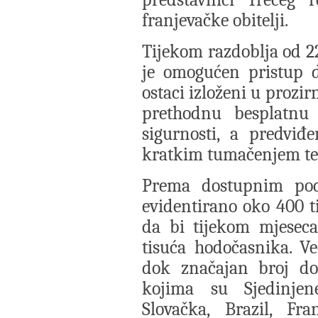
franjevačke obitelji.
Tijekom razdoblja od 22
je omogućen pristup d
ostaci izloženi u prozi
prethodnu besplatnu r
sigurnosti, a predviđ
kratkim tumačenjem te 
Prema dostupnim poda
evidentirano oko 400 ti
da bi tijekom mjeseca
tisuća hodočasnika. Već
dok značajan broj do
kojima su Sjedinjen
Slovačka, Brazil, Fra