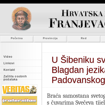
Početna
Provincija
Red
U Šibeniku sv
Video
Linkovi
Blagdan jezik
Kontakt
Zaštita osobnih
Padovansko
podataka
Braća samostana svetog
s čuvarima Svečeva tije