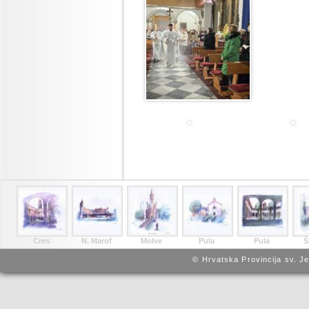
Cres
N. Marof
Molve
Pula
Pula
Š
© Hrvatska Provincija sv. J