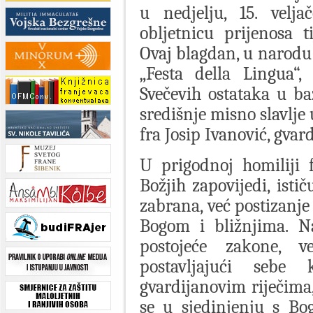
u nedjelju, 15. velja
obljetnicu prijenosa 
Ovaj blagdan, u narodu 
„Festa della Lingua“,
Svečevih ostataka u ba
središnje misno slavlje
fra Josip Ivanović, gva
U prigodnoj homiliji 
Božjih zapovijedi, isti
zabrana, već postizanje
Bogom i bližnjima. N
postojeće zakone, 
postavljajući seb
gvardijanovim riječima,
se u sjedinjenju s Bo