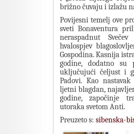
brižno čuvaju i izlažu n
Povijesni temelj ove pr
sveti Bonaventura pri
neraspadnut Svečev 
hvalospjev blagoslovlj
Gospodina. Kasnija istra
godine, dodatno su po
uključujući čeljust i
Padovi. Kao nastavak
ljetni blagdan, najavlje
godine, započinje tr
utoraka svetom Anti.
Preuzeto s:
sibenska-bi