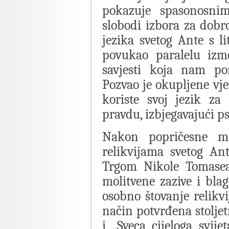
pokazuje spasonosni
slobodi izbora za dobr
jezika svetog Ante s li
povukao paralelu izme
savjesti koja nam po
Pozvao je okupljene vj
koriste svoj jezik za 
pravdu, izbjegavajući ps
Nakon popričesne mol
relikvijama svetog An
Trgom Nikole Tomasea
molitvene zazive i bla
osobno štovanje relikvi
način potvrđena stolje
i „Sveca cijeloga svijet