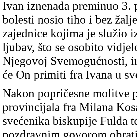
Ivan iznenada preminuo 3. p
bolesti nosio tiho i bez žalj
zajednice kojima je služio i
ljubav, što se osobito vidje
Njegovoj Svemogućnosti, 
će On primiti fra Ivana u sv
Nakon popričesne molitve p
provincijala fra Milana Kos
svećenika biskupije Fulda te
pozdravnim govorom obratil