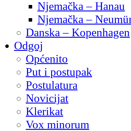
Njemačka – Hanau
Njemačka – Neumün
Danska – Kopenhagen
Odgoj
Općenito
Put i postupak
Postulatura
Novicijat
Klerikat
Vox minorum