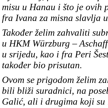
misu u Hanau i što je ovih 
fra Ivana za misna slavlja u 
Također želim zahvaliti subr
u HKM Würzburg – Aschaffe
u srijedu, kao i fra Peri Še
također bio prisutan.
Ovom se prigodom želim zahv
bili bliži suradnici, na pos
Galić, ali i drugima koji su