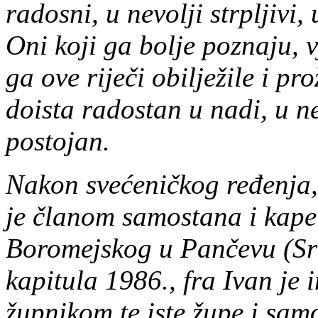
radosni, u nevolji strpljivi
Oni koji ga bolje poznaju, 
ga ove riječi obilježile i pro
doista radostan u nadi, u nev
postojan.
Nakon svećeničkog ređenja,
je članom samostana i kape
Boromejskog u Pančevu (Srb
kapitula 1986., fra Ivan je
župnikom te iste župe i samo