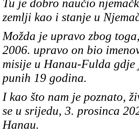
Tu je dobro naučio njemački 
zemlji kao i stanje u Njema
Možda je upravo zbog toga,
2006. upravo on bio imenov
misije u Hanau-Fulda gdje j
punih 19 godina.
I kao što nam je poznato, ž
se u srijedu, 3. prosinca 2
Hanau.