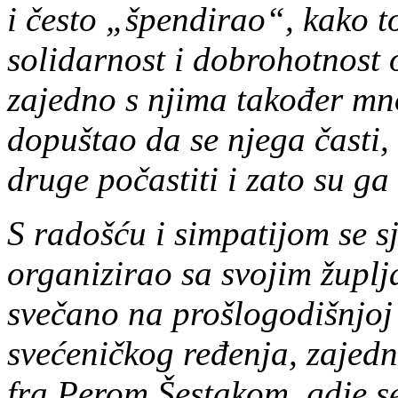
i često „špendirao“, kako t
solidarnost i dobrohotnost o
zajedno s njima također m
dopuštao da se njega časti,
druge počastiti i zato su ga s
S radošću i simpatijom se sj
organizirao sa svojim župlja
svečano na prošlogodišnjoj 
svećeničkog ređenja, zajed
fra Perom Šestakom, gdje se 