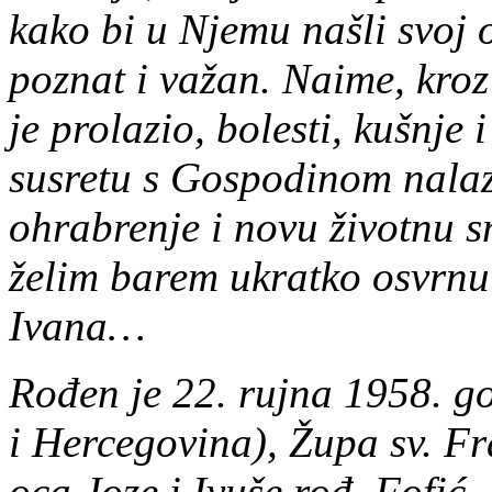
kako bi u Njemu našli svoj 
poznat i važan. Naime, kroz
je prolazio, bolesti, kušnje 
susretu s Gospodinom nalaz
ohrabrenje i novu životnu 
želim barem ukratko osvrnut
Ivana…
Rođen je 22. rujna 1958. 
i Hercegovina), Župa sv. F
oca Joze i Ivuše rođ. Fofić.