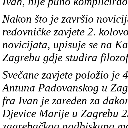
Ivan, nije puno komplicirao,
Nakon što je završio novicij
redovničke zavjete 2. kolov
novicijata, upisuje se na Ka
Zagrebu gdje studira filozo
Svečane zavjete položio je 4
Antuna Padovanskog u Zag
fra Ivan je zaređen za đako
Djevice Marije u Zagrebu 2
zagrebačkog nadbiskupa mo