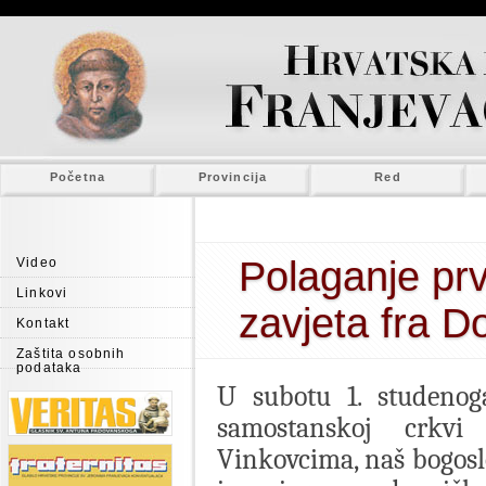
Početna
Provincija
Red
Polaganje prv
Video
Linkovi
zavjeta fra D
Kontakt
Zaštita osobnih
podataka
U subotu 1. studenoga
samostanskoj crkv
Vinkovcima, naš bogosl