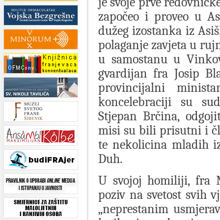
je svoje prve redovničke
započeo i proveo u Asi
dužeg izostanka iz Asi
polaganje zavjeta u ruj
u samostanu u Vinkovc
gvardijan fra Josip Bl
provincijalni minis
koncelebraciji su sud
Stjepan Brčina, odgoji
misi su bili prisutni i 
te nekolicina mladih iz
Duh.
U svojoj homiliji, fra
poziv na svetost svih v
„neprestanim usmjera