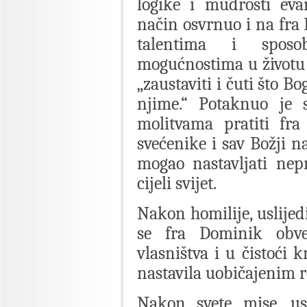
logike i mudrosti eva
način osvrnuo i na fra
talentima i sposo
mogućnostima u životu 
„zaustaviti i čuti što Bo
njime.“ Potaknuo je 
molitvama pratiti fra
svećenike i sav Božji 
mogao nastavljati nep
cijeli svijet.
Nakon homilije, uslijed
se fra Dominik obvez
vlasništva i u čistoći 
nastavila uobičajenim 
Nakon svete mise, usl