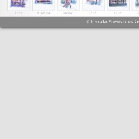
Cres
N. Marof
Molve
Pula
Pula
Š
© Hrvatska Provincija sv. J