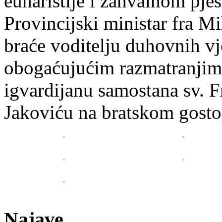
euharistije i zahvalnom p
Provincijski ministar fra M
braće voditelju duhovnih v
obogaćujućim razmatranjima
igvardijanu samostana sv. F
Jakoviću na bratskom gosto
Najave