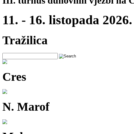
III. turnus duhovnih vježbi na 
11. - 16. listopada 2026.
Tražilica
Cres
N. Marof