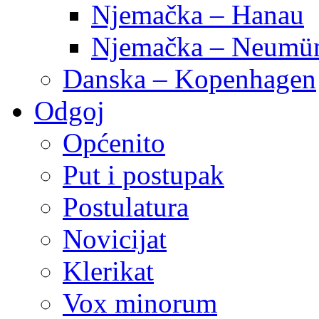
Njemačka – Hanau
Njemačka – Neumün
Danska – Kopenhagen
Odgoj
Općenito
Put i postupak
Postulatura
Novicijat
Klerikat
Vox minorum