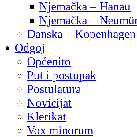
Njemačka – Hanau
Njemačka – Neumün
Danska – Kopenhagen
Odgoj
Općenito
Put i postupak
Postulatura
Novicijat
Klerikat
Vox minorum