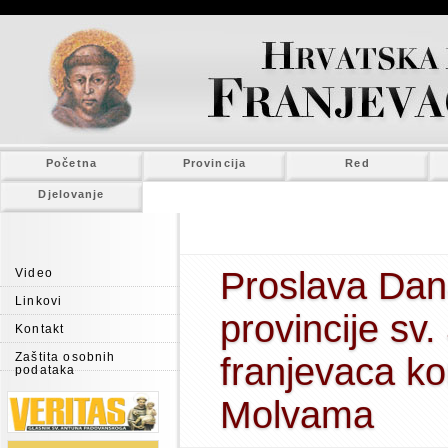
Početna
Provincija
Red
Djelovanje
Proslava Dan
Video
Linkovi
provincije sv
Kontakt
Zaštita osobnih
franjevaca k
podataka
Molvama