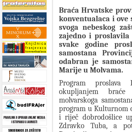
Braća Hrvatske provi
konventualaca i ove 
svoga nebeskog zašt
zajedno i proslavila
svake godine pro
samostana Provinci
odabran je samosta
Marije u Molvama.
Program proslava 
okupljanjem braće 
molvarskoga samostana
program u Kulturnom ce
i riječ dobrodošlice u
Zdravko Tuba, a pot