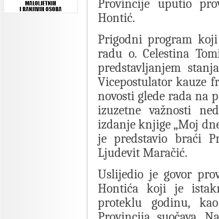
Provincije uputio pro
Hontić.
Prigodni program koji
radu o. Celestina Tom
predstavljanjem stanj
Vicepostulator kauze f
novosti glede rada na p
izuzetne važnosti ne
izdanje knjige „Moj dne
je predstavio braći P
Ljudevit Maračić.
Uslijedio je govor pro
Hontića koji je istak
proteklu godinu, ka
Provincija suočava. N