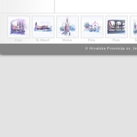
Cres
N. Marof
Molve
Pula
Pula
Š
© Hrvatska Provincija sv. J