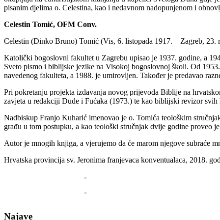
pisanim djelima o. Celestina, kao i nedavnom nadopunjenom i obnov
Celestin Tomić, OFM Conv.
Celestin (Dinko Bruno) Tomić (Vis, 6. listopada 1917. – Zagreb, 23. ru
Katolički bogoslovni fakultet u Zagrebu upisao je 1937. godine, a 194
Sveto pismo i biblijske jezike na Visokoj bogoslovnoj školi. Od 1953
navedenog fakulteta, a 1988. je umirovljen. Također je predavao razn
Pri pokretanju projekta izdavanja novog prijevoda Biblije na hrvatskom
zavjeta u redakciji Dude i Fućaka (1973.) te kao biblijski revizor svih
Nadbiskup Franjo Kuharić imenovao je o. Tomića teološkim stručnjako
građu u tom postupku, a kao teološki stručnjak dvije godine proveo j
Autor je mnogih knjiga, a vjerujemo da će marom njegove subraće mnoga
Hrvatska provincija sv. Jeronima franjevaca konventualaca, 2018. god
Najave