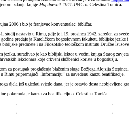
ljenom izdanju knjige
Moj dnevnik 1941-1944
. o. Celestina Tomića.
jna 2006.) bio je franjevac konventualac, bibličar.
1. studij nastavio u Rimu, gdje je i 19. prosinca 1942. zaređen za sve
. godine predaje ja Katoličkom bogoslovnom fakultetu biblijske jezike 
e biblijske predmete i na Filozofsko-teološkom institutu Družbe Isusov
 jeziku, surađivao je kao biblijski lektor u većini knjiga Starog zavjet
 hrvatskih lekcionara koje crkveni službenici koriste u bogoslužju.
m za postupak proglašenja blaženim sluge Božjega Alojzija Stepinca. K
e u Rimu pripremajući „Informaciju“ za navedenu kauzu beatifikacije.
 djela još ugledati svjetlo dana, jer je ostavio dosta neobjavljene gr
ine pokrenula je kauzu za beatifikaciju o. Celestina Tomića.