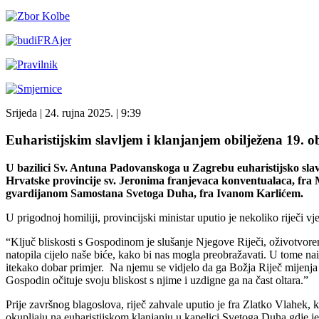
Srijeda
| 24. rujna 2025. |
9:39
Euharistijskim slavljem i klanjanjem obilježena 19.
U bazilici Sv. Antuna Padovanskoga u Zagrebu euharistijsko slavl
Hrvatske provincije sv. Jeronima franjevaca konventualaca, fra 
gvardijanom Samostana Svetoga Duha, fra Ivanom Karlićem.
U prigodnoj homiliji, provincijski ministar uputio je nekoliko riječi vj
“Ključ bliskosti s Gospodinom je slušanje Njegove Riječi, oživotvore
natopila cijelo naše biće, kako bi nas mogla preobražavati. U tome n
itekako dobar primjer. Na njemu se vidjelo da ga Božja Riječ mijenja n
Gospodin očituje svoju bliskost s njime i uzdigne ga na čast oltara.”
Prije završnog blagoslova, riječ zahvale uputio je fra Zlatko Vlahek, k
okupljaju na euharistijskom klanjanju u kapelici Svetoga Duha gdje j