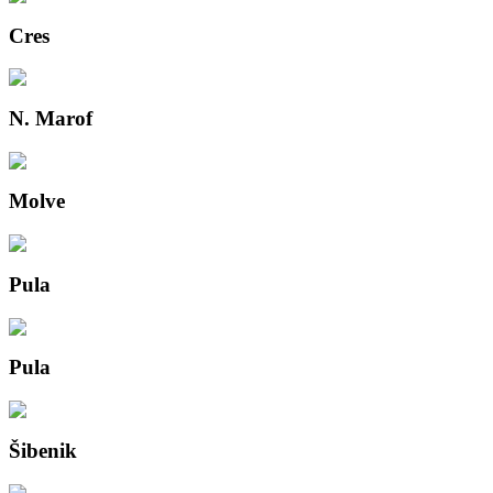
Cres
N. Marof
Molve
Pula
Pula
Šibenik