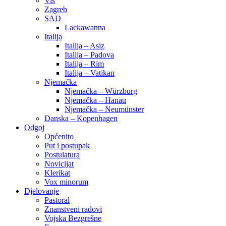
Vis
Zagreb
SAD
Lackawanna
Italija
Italija – Asiz
Italija – Padova
Italija – Rim
Italija – Vatikan
Njemačka
Njemačka – Würzburg
Njemačka – Hanau
Njemačka – Neumünster
Danska – Kopenhagen
Odgoj
Općenito
Put i postupak
Postulatura
Novicijat
Klerikat
Vox minorum
Djelovanje
Pastoral
Znanstveni radovi
Vojska Bezgrešne