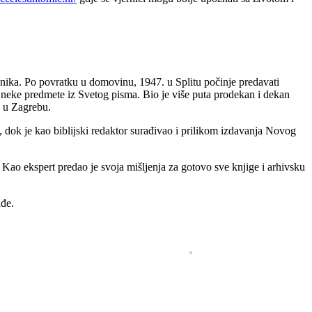
ćenika. Po povratku u domovinu, 1947. u Splitu počinje predavati
i neke predmete iz Svetog pisma. Bio je više puta prodekan i dekan
e u Zagrebu.
a, dok je kao biblijski redaktor surađivao i prilikom izdavanja Novog
ao ekspert predao je svoja mišljenja za gotovo sve knjige i arhivsku
ađe.