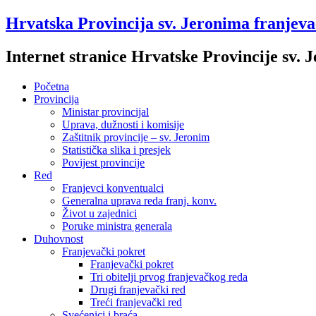
Hrvatska Provincija sv. Jeronima franjev
Internet stranice Hrvatske Provincije sv.
Početna
Provincija
Ministar provincijal
Uprava, dužnosti i komisije
Zaštitnik provincije – sv. Jeronim
Statistička slika i presjek
Povijest provincije
Red
Franjevci konventualci
Generalna uprava reda franj. konv.
Život u zajednici
Poruke ministra generala
Duhovnost
Franjevački pokret
Franjevački pokret
Tri obitelji prvog franjevačkog reda
Drugi franjevački red
Treći franjevački red
Svećenici i braća