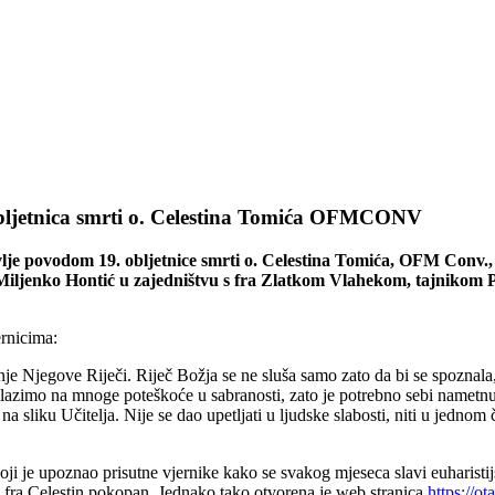
 obljetnica smrti o. Celestina Tomića OFMCONV
je povodom 19. obljetnice smrti o. Celestina Tomića, OFM Conv., u
Miljenko Hontić u zajedništvu s fra Zlatkom Vlahekom, tajnikom P
ernicima:
nje Njegove Riječi. Riječ Božja se ne sluša samo zato da bi se spozna
ailazimo na mnoge poteškoće u sabranosti, zato je potrebno sebi nametn
a sliku Učitelja. Nije se dao upetljati u ljudske slabosti, niti u jedno
oji je upoznao prisutne vjernike kako se svakog mjeseca slavi euharistij
e fra Celestin pokopan. Jednako tako otvorena je web stranica
https://ot