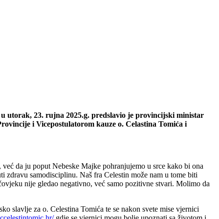
 utorak, 23. rujna 2025.g. predslavio je provincijski ministar
rovincije i Vicepostulatorom kauze o. Celastina Tomića i
la, već da ju poput Nebeske Majke pohranjujemo u srce kako bi ona
uti zdravu samodisciplinu. Naš fra Celestin može nam u tome biti
m čovjeku nije gledao negativno, već samo pozitivne stvari. Molimo da
sko slavlje za o. Celestina Tomića te se nakon svete mise vjernici
accelestintomic.hr/
gdje se vjernici mogu bolje upoznati sa životom i