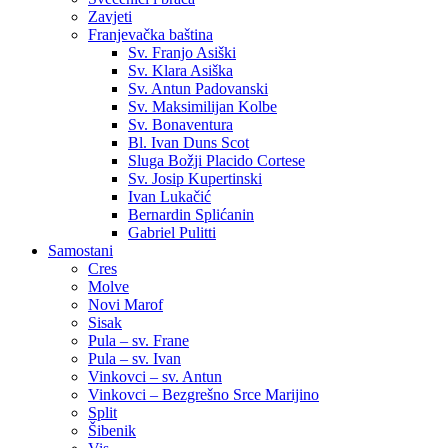
Zavjeti
Franjevačka baština
Sv. Franjo Asiški
Sv. Klara Asiška
Sv. Antun Padovanski
Sv. Maksimilijan Kolbe
Sv. Bonaventura
Bl. Ivan Duns Scot
Sluga Božji Placido Cortese
Sv. Josip Kupertinski
Ivan Lukačić
Bernardin Splićanin
Gabriel Pulitti
Samostani
Cres
Molve
Novi Marof
Sisak
Pula – sv. Frane
Pula – sv. Ivan
Vinkovci – sv. Antun
Vinkovci – Bezgrešno Srce Marijino
Split
Šibenik