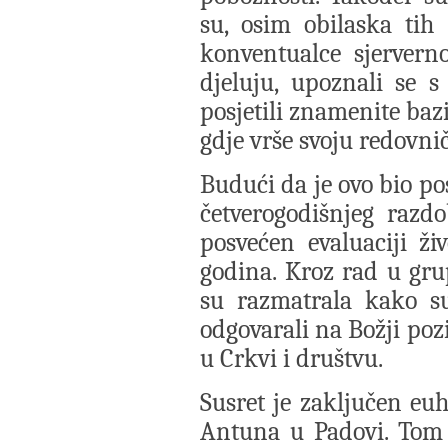
su, osim obilaska tih 
konventualce sjerverno
djeluju, upoznali se 
posjetili znamenite bazi
gdje vrše svoju redovni
Budući da je ovo bio po
četverogodišnjeg razd
posvećen evaluaciji ži
godina. Kroz rad u gr
su razmatrala kako su
odgovarali na Božji poz
u Crkvi i društvu.
Susret je zaključen euh
Antuna u Padovi. Tom 