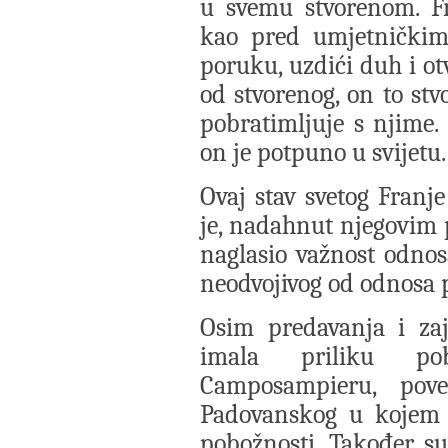
u svemu stvorenom. Fr
kao pred umjetničkim 
poruku, uzdići duh i otv
od stvorenog, on to stv
pobratimljuje s njime.
on je potpuno u svijetu.
Ovaj stav svetog Franje
je, nadahnut njegovim 
naglasio važnost odno
neodvojivog od odnosa p
Osim predavanja i zaj
imala priliku po
Camposampieru, pov
Padovanskog u kojem s
pobožnosti. Također su