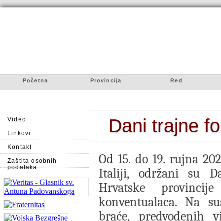
Početna
Provincija
Red
Dani trajne for
Video
Linkovi
Kontakt
Od 15. do 19. rujna 20
Zaštita osobnih
podataka
Italiji, održani su 
Hrvatske provincije
konventualaca. Na sus
braće, predvođenih v