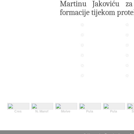
Martinu Jakoviću za
formacije tijekom protek
Cres
N. Marof
Molve
Pula
Pula
Š