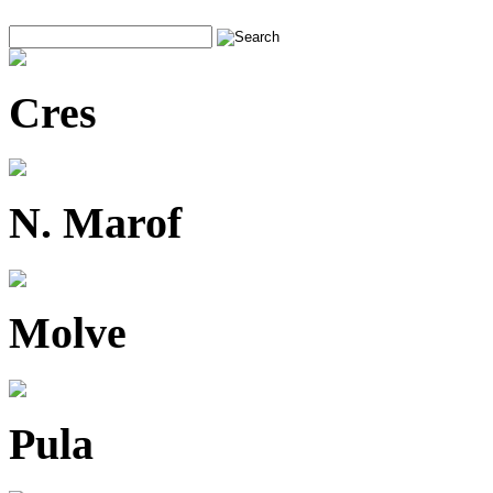
Cres
N. Marof
Molve
Pula