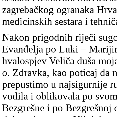
zagrebačkog ogranaka Hrvat
medicinskih sestara i tehnič
Nakon prigodnih riječi sugov
Evanđelja po Luki – Mariji
hvalospjev Veliča duša moj
o. Zdravka, kao poticaj da n
prepustimo u najsigurnije 
vodila i oblikovala po svom
Bezgrešne i po Bezgrešnoj d