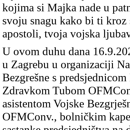
kojima si Majka nade u patnj
svoju snagu kako bi ti kroz 
apostoli, tvoja vojska ljubav
U ovom duhu dana 16.9.202
u Zagrebu u organizaciji N
Bezgrešne s predsjednicom 
Zdravkom Tubom OFMConv.
asistentom Vojske Bezgrješ
OFMConv., bolničkim kapel
sastanke predsjedništva na d