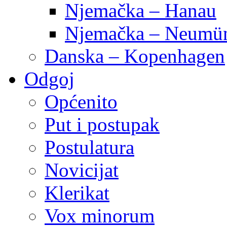
Njemačka – Hanau
Njemačka – Neumün
Danska – Kopenhagen
Odgoj
Općenito
Put i postupak
Postulatura
Novicijat
Klerikat
Vox minorum