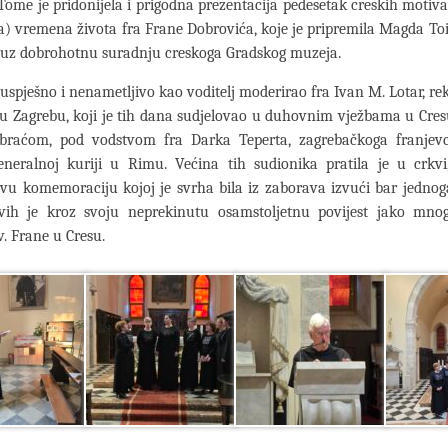
 Tome je pridonijela i prigodna prezentacija pedesetak creskih motiva
a) vremena života fra Frane Dobrovića, koje je pripremila Magda T
a uz dobrohotnu suradnju creskoga Gradskog muzeja.
uspješno i nenametljivo kao voditelj moderirao fra Ivan M. Lotar, rek
u Zagrebu, koji je tih dana sudjelovao u duhovnim vježbama u Cres
braćom, pod vodstvom fra Darka Teperta, zagrebačkoga franjev
eneralnoj kuriji u Rimu. Većina tih sudionika pratila je u crkvi
vu komemoraciju kojoj je svrha bila iz zaborava izvući bar jednog
kvih je kroz svoju neprekinutu osamstoljetnu povijest jako mnog
v. Frane u Cresu.