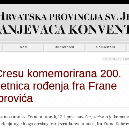
Red
Duhovnost
Samostani
SRIJEDA
| 18. LIP
Cresu komemorirana 200.
jetnica rođenja fra Frane
brovića
amostanu sv. Frane u utorak, 17. lipnja navečer, svečano je komem
rođenja uglednoga creskog franjevca konventualca, fra Frane Dobrov