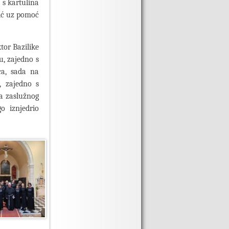
 s kartulina
oić uz pomoć
tor Bazilike
u, zajedno s
ca, sada na
, zajedno s
a zaslužnog
o iznjedrio