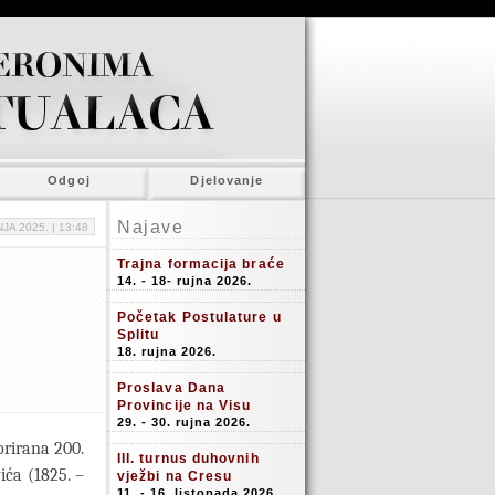
Odgoj
Djelovanje
Najave
NJA 2025. |
13:48
Trajna formacija braće
14. - 18- rujna 2026.
Početak Postulature u
Splitu
18. rujna 2026.
Proslava Dana
Provincije na Visu
29. - 30. rujna 2026.
orirana 200.
III. turnus duhovnih
ića (1825. –
vježbi na Cresu
11. - 16. listopada 2026.