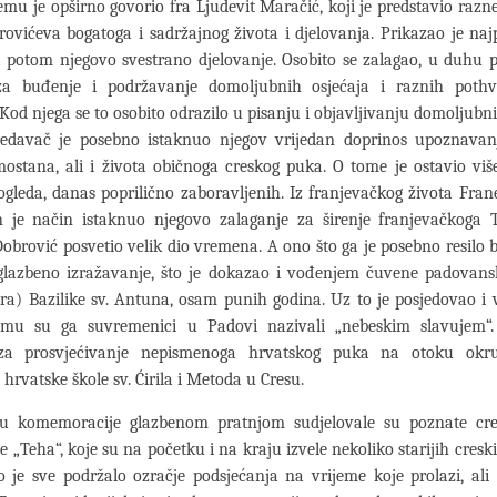
jemu je opširno govorio fra Ljudevit Maračić, koji je predstavio razn
rovićeva bogatoga i sadržajnog života i djelovanja. Prikazao je naj
a potom njegovo svestrano djelovanje. Osobito se zalagao, u duhu
a buđenje i podržavanje domoljubnih osjećaja i raznih poth
Kod njega se to osobito odrazilo u pisanju i objavljivanju domoljubni
Predavač je posebno istaknuo njegov vrijedan doprinos upoznavanj
ostana, ali i života običnoga creskog puka. O tome je ostavio viš
ogleda, danas poprilično zaboravljenih. Iz franjevačkog života Fra
 je način istaknuo njegovo zalaganje za širenje franjevačkoga T
obrović posvetio velik dio vremena. A ono što ga je posebno resilo b
glazbeno izražavanje, što je dokazao i vođenjem čuvene padovans
ra) Bazilike sv. Antuna, osam punih godina. Uz to je posjedovao i
emu su ga suvremenici u Padovi nazivali „nebeskim slavujem“
 za prosvjećivanje nepismenoga hrvatskog puka na otoku okru
hrvatske škole sv. Ćirila i Metoda u Cresu.
 komemoracije glazbenom pratnjom sudjelovale su poznate cre
e „Teha“, koje su na početku i na kraju izvele nekoliko starijih cresk
o je sve podržalo ozračje podsjećanja na vrijeme koje prolazi, ali