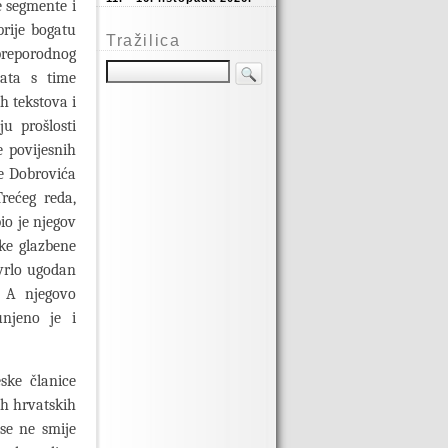
e segmente i
prije bogatu
Tražilica
 preporodnog
vata s time
h tekstova i
u prošlosti
e povijesnih
ne Dobrovića
rećeg reda,
io je njegov
ke glazbene
 vrlo ugodan
. A njegovo
njeno je i
ske članice
ih hrvatskih
 se ne smije