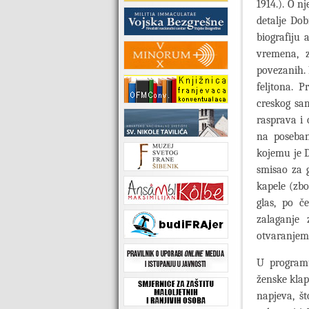
1914.). O n
detalje Dob
biografiju 
vremena, z
povezanih. 
feljtona. 
creskog sam
rasprava i 
na poseban
kojemu je D
smisao za 
kapele (zbo
glas, po č
zalaganje
otvaranjem 
U programu
ženske klap
napjeva, št