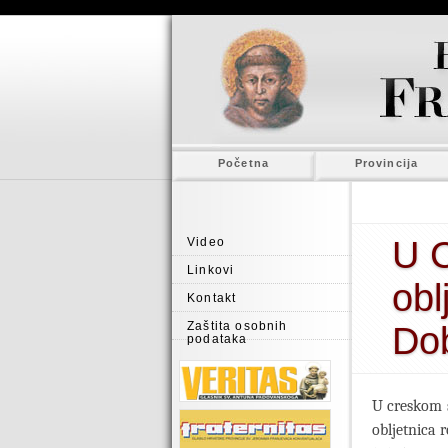
Početna
Provincija
U 
Video
Linkovi
obl
Kontakt
Zaštita osobnih
Do
podataka
U creskom s
obljetnica 