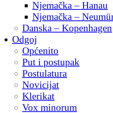
Njemačka – Hanau
Njemačka – Neumün
Danska – Kopenhagen
Odgoj
Općenito
Put i postupak
Postulatura
Novicijat
Klerikat
Vox minorum