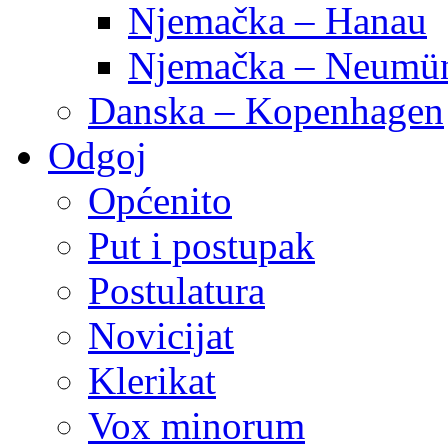
Njemačka – Hanau
Njemačka – Neumün
Danska – Kopenhagen
Odgoj
Općenito
Put i postupak
Postulatura
Novicijat
Klerikat
Vox minorum