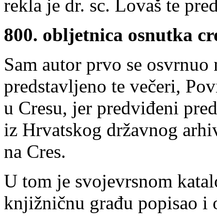
rekla je dr. sc. Lovaš te pr
800. obljetnica osnutka c
Sam autor prvo se osvrnuo n
predstavljeno te večeri, Po
u Cresu, jer predviđeni pred
iz Hrvatskog državnog arhi
na Cres.
U tom je svojevrsnom katal
knjižničnu građu popisao i o