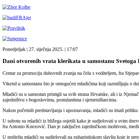
Ponedjeljak
| 27. siječnja 2025. |
17:07
Dani otvorenih vrata klerikata u samostanu Svetog
Centar za promociju duhovnih zvanja na čelu s voditeljem, fra Stjep
Vikend u samostanu bio je omogućen mladićima koji razmišljaju o duh
Mladići su u samostan pristigli sa svih strana Hrvatske, ali i iz Njem
zajedništvu s bogoslovima, postulantima i sjemeništarcima.
Nakon početnih predstavljanja i upoznavanja, mladići su imali priliku 
U subotu su mladići iz bližega osjetili kako je sudjelovati u svim d
fra Antonio Knezović. Dan je zaključen zajedničkom molitvom, medi
U nedjelju mladići su sudjelovali na euharistijskom slavlju koje je pr