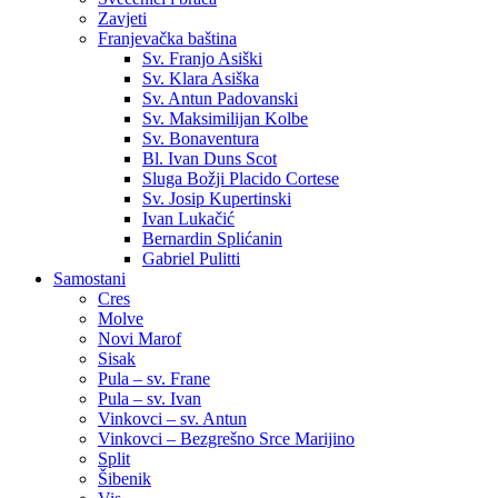
Zavjeti
Franjevačka baština
Sv. Franjo Asiški
Sv. Klara Asiška
Sv. Antun Padovanski
Sv. Maksimilijan Kolbe
Sv. Bonaventura
Bl. Ivan Duns Scot
Sluga Božji Placido Cortese
Sv. Josip Kupertinski
Ivan Lukačić
Bernardin Splićanin
Gabriel Pulitti
Samostani
Cres
Molve
Novi Marof
Sisak
Pula – sv. Frane
Pula – sv. Ivan
Vinkovci – sv. Antun
Vinkovci – Bezgrešno Srce Marijino
Split
Šibenik