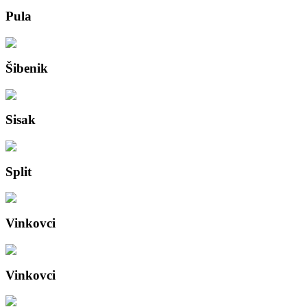
Pula
Šibenik
Sisak
Split
Vinkovci
Vinkovci