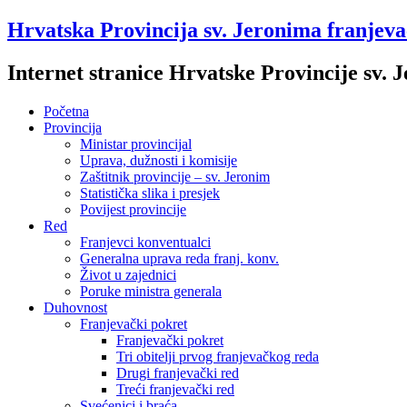
Hrvatska Provincija sv. Jeronima franjev
Internet stranice Hrvatske Provincije sv.
Početna
Provincija
Ministar provincijal
Uprava, dužnosti i komisije
Zaštitnik provincije – sv. Jeronim
Statistička slika i presjek
Povijest provincije
Red
Franjevci konventualci
Generalna uprava reda franj. konv.
Život u zajednici
Poruke ministra generala
Duhovnost
Franjevački pokret
Franjevački pokret
Tri obitelji prvog franjevačkog reda
Drugi franjevački red
Treći franjevački red
Svećenici i braća