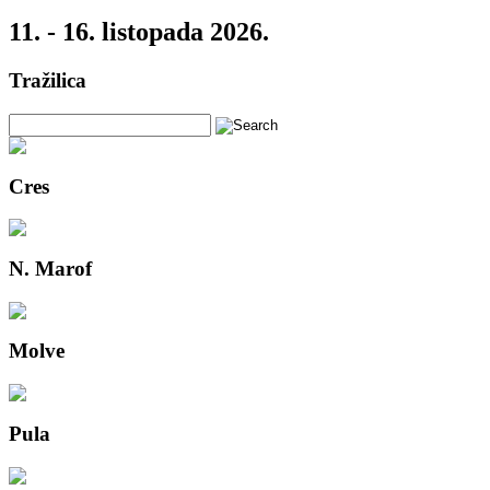
11. - 16. listopada 2026.
Tražilica
Cres
N. Marof
Molve
Pula