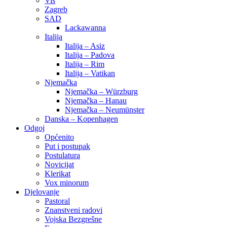
Vis
Zagreb
SAD
Lackawanna
Italija
Italija – Asiz
Italija – Padova
Italija – Rim
Italija – Vatikan
Njemačka
Njemačka – Würzburg
Njemačka – Hanau
Njemačka – Neumünster
Danska – Kopenhagen
Odgoj
Općenito
Put i postupak
Postulatura
Novicijat
Klerikat
Vox minorum
Djelovanje
Pastoral
Znanstveni radovi
Vojska Bezgrešne