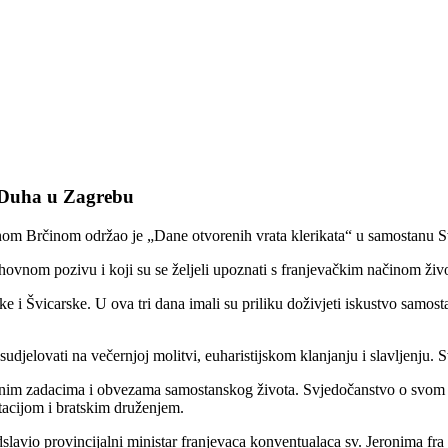
a Duha u Zagrebu
anom Brčinom održao je „Dane otvorenih vrata klerikata“ u samostanu 
ovnom pozivu i koji su se željeli upoznati s franjevačkim načinom živo
ačke i Švicarske. U ova tri dana imali su priliku doživjeti iskustvo samo
sudjelovati na večernjoj molitvi, euharistijskom klanjanju i slavljenju.
nevnim zadacima i obvezama samostanskog života. Svjedočanstvo o svom p
tacijom i bratskim druženjem.
edslavio provincijalni ministar franjevaca konventualaca sv. Jeronima fr