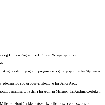
Svetog Duha u Zagrebu, od 24. do 26. siječnja 2025.
ta.
stanskog života uz prigodni program kojega je pripremio fra Stjepan u
 Svjedočanstvo svoga poziva izložio je fra Sandi Aščić.
ozivu imali su toga dana fra Adrijan Marušić, fra Andrija Ćorluka i
a Miljenko Hontić u klerikatskoj kapelici posvećenoj sv. Josipu