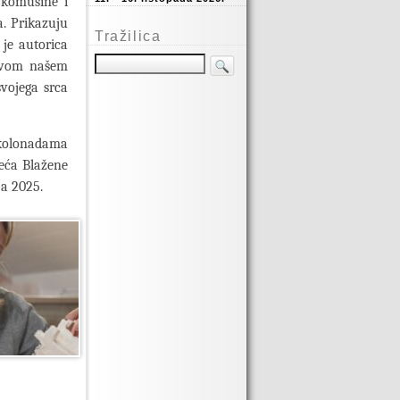
, komušine i
a. Prikazuju
Tražilica
 je autorica
 ovom našem
svojega srca
m kolonadama
čeća Blažene
ja 2025.