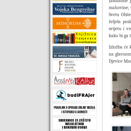
Jasminine j
mahovine, u
Svetu Obite
željela po
svijetu i v
kako bi ga t
Izložba će 
na glavnom 
Djevice Mar