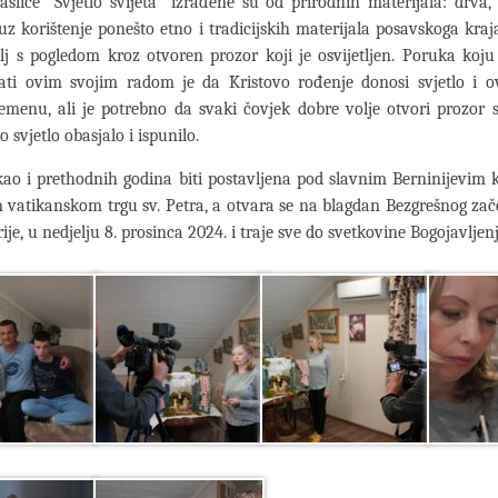
aslice “Svjetlo svijeta” izrađene su od prirodnih materijala: drva
z korištenje ponešto etno i tradicijskih materijala posavskoga kraj
lj s pogledom kroz otvoren prozor koji je osvijetljen. Poruka koju
slati ovim svojim radom je da Kristovo rođenje donosi svjetlo i
remenu, ali je potrebno da svaki čovjek dobre volje otvori prozor 
o svjetlo obasjalo i ispunilo.
kao i prethodnih godina biti postavljena pod slavnim Berninijevi
vatikanskom trgu sv. Petra, a otvara se na blagdan Bezgrešnog za
ije, u nedjelju 8. prosinca 2024. i traje sve do svetkovine Bogojavljen