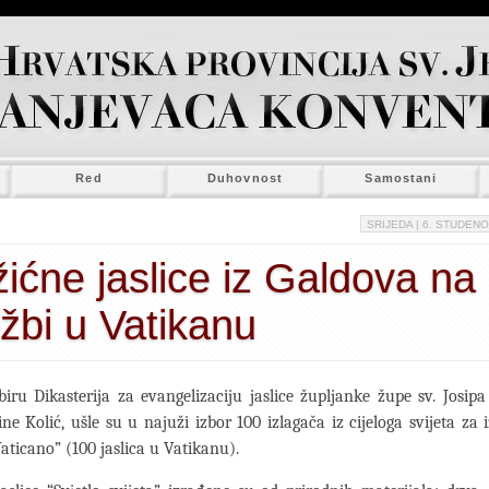
Red
Duhovnost
Samostani
SRIJEDA
| 6. STUDENO
ićne jaslice iz Galdova na
ožbi u Vatikanu
ru Dikasterija za evangelizaciju jaslice župljanke župe sv. Josip
ine Kolić, ušle su u najuži izbor 100 izlagača iz cijeloga svijeta za 
Vaticano” (100 jaslica u Vatikanu).