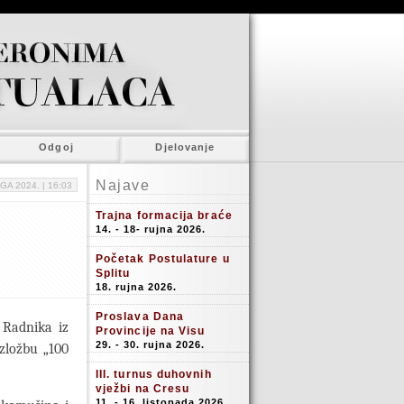
Odgoj
Djelovanje
Najave
GA 2024. |
16:03
Trajna formacija braće
14. - 18- rujna 2026.
Početak Postulature u
Splitu
18. rujna 2026.
Proslava Dana
a Radnika iz
Provincije na Visu
29. - 30. rujna 2026.
izložbu „100
III. turnus duhovnih
vježbi na Cresu
11. - 16. listopada 2026.