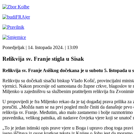
Ponedjeljak
| 14. listopada 2024. |
13:09
Relikvija sv. Franje stigla u Sisak
Relikvija sv. Franje Asiškog dočekana je u subotu 5. listopada u s
Relikviju su dočekali sisački biskup Vlado Košić, provincijalni minis
vjernici. Nakon procesije od samostana do župne crkve, blagoslov te n
Miljenko u zajedništvu sa službenim pratiteljem relikvija fra Zvoni
U propovijedi je fra Miljenko rekao da je taj događaj prava prilika za z
poručiti. „Možda nam se na prvi pogled može činiti da današnje prvo 
relikvija sv. Franje. Međutim, ako malo zastanemo i bolje razmotrimo o
pravednika, velikog patnika, ali nadasve čovjeka vjere koji se unat
„To je jedan istinski opis prave vjere u Boga i upravo zbog toga prav
jasno iščitava iz ovog kratkog teksta iz Knjige o Jobu jest da moramo 