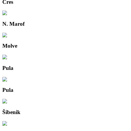
Cres
N. Marof
Molve
Pula
Pula
Šibenik