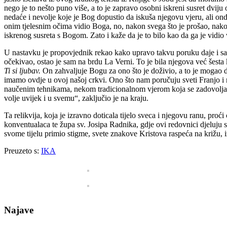
nego je to nešto puno više, a to je zapravo osobni iskreni susret dviju
nedaće i nevolje koje je Bog dopustio da iskuša njegovu vjeru, ali ond
onim tjelesnim očima vidio Boga, no, nakon svega što je prošao, nakon 
iskrenog susreta s Bogom. Zato i kaže da je to bilo kao da ga je vidio 
U nastavku je propovjednik rekao kako upravo takvu poruku daje i sam
očekivao, ostao je sam na brdu La Verni. To je bila njegova već šesta
Ti si ljubav.
On zahvaljuje Bogu za ono što je doživio, a to je mogao do
imamo ovdje u ovoj našoj crkvi. Ono što nam poručuju sveti Franjo i
naučenim tehnikama, nekom tradicionalnom vjerom koja se zadovolja
volje uvijek i u svemu“, zaključio je na kraju.
Ta relikvija, koja je izravno doticala tijelo sveca i njegovu ranu, pr
konventualaca te župa sv. Josipa Radnika, gdje ovi redovnici djeluju
svome tijelu primio stigme, svete znakove Kristova raspeća na križu, i
Preuzeto s:
IKA
Najave