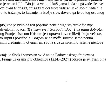
 to je rekao i Job. Bio je na velikim kušnjama kada su ga zadesile sve
oznavah te dosad, ali sada te oči moje vidješe
. Iako Job ni tada nije
o, to traženje, to kucanje na Božje srce, dovelo ga je do tog osobnog
io, kad je vidio da red poprima neke druge smjerove što nije
zahvalom i govori:
Ti si sam sveti Gospodin Bog. Ti si sama dobrota.
tog Franje s Isusom Kristom jest upravo i ova relikvija koju večeras
nako usput i površno. S Bogom se ne može susresti samo nekim
nim predanjem i otvaranjem svoga srca za spremno vršenje njegove
 postaja je Sisak i samostan sv. Antuna Padovanskoga franjevaca
 Franje uz osamstotu obljetnicu (1224.–2024.) otkada je sv. Franjo na