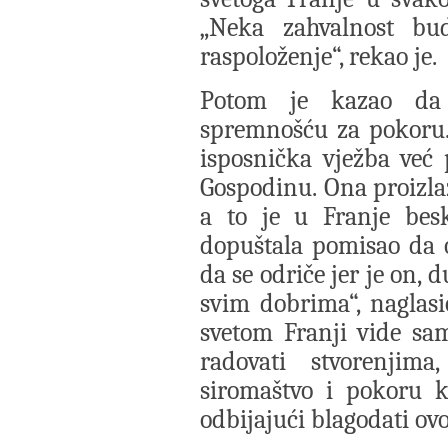
„Neka zahvalnost bud
raspoloženje“, rekao je.
Potom je kazao da s
spremnošću za pokoru.
isposnička vježba već 
Gospodinu. Ona proizlaz
a to je u Franje bes
dopuštala pomisao da o
da se odriče jer je on,
svim dobrima“, naglas
svetom Franji vide sam
radovati stvorenjim
siromaštvo i pokoru k
odbijajući blagodati ovo