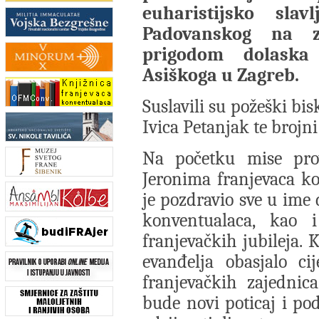
euharistijsko sla
Padovanskog na 
prigodom dolaska 
Asiškoga u Zagreb.
Suslavili su požeški bi
Ivica Petanjak te brojni
Na početku mise provi
Jeronima franjevaca k
je pozdravio sve u ime
konventualaca, kao 
franjevačkih jubileja. K
evanđelja obasjalo ci
franjevačkih zajednic
bude novi poticaj i po