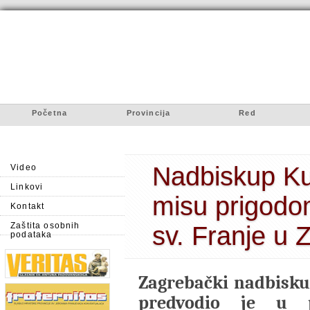
Početna
Provincija
Red
Nadbiskup Ku
Video
Linkovi
misu prigodom
Kontakt
Zaštita osobnih
sv. Franje u 
podataka
Zagrebački nadbisku
predvodio je u p