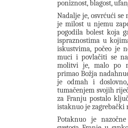
poniznost, blagost, ufanj
Nadalje je, osvrćući se
je milost u njemu zapo
pogodila bolest koja 
ispraznostima u kojim
iskustvima, počeo je n
muci i povlačiti se n
molitvi je, malo po 
primao Božja nadahnuća
je odmah i doslovno,
tumačenjem svojih riječ
za Franju postalo klj
istaknuo je zagrebački
Potaknuo je nazočne 
svetoga Franje u svak