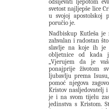
odsijevati ljepotom eva
svetost najljepše lice 
u svojoj apostolskoj
poručio je.
Nadbiskup Kutleša je
zahvalan i radostan što
slavlje na koje ih je
obljetnice od kada j
„Vjerujem da je vaš
ponajprije životom s
ljubavlju prema Isusu
pomoć njegova zagovor
Kristov nasljedovatelj 
je i na svom tijelu za
jedinstva s Kristom. 