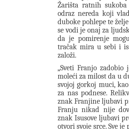
Žarišta ratnih sukoba
odraz nereda koji vla
duboke pohlepe te želje 
se vodi je onaj za ljuds
da je pomirenje mogu
tračak mira u sebi i 
založi.
„Sveti Franjo zadobio 
moleći za milost da u du
svojoj gorkoj muci, kao
za nas podnese. Relik
znak Franjine ljubavi p
Franju nikad nije dov
znak Isusove ljubavi p
otvori svoje srce. Sve je