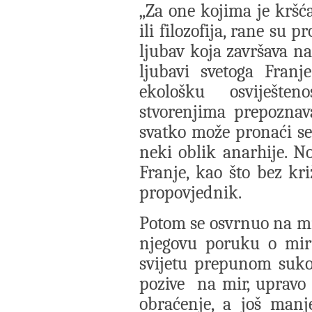
„Za one kojima je kršća
ili filozofija, rane su 
ljubav koja završava na
ljubavi svetoga Franj
ekološku osviješte
stvorenjima prepoznava
svatko može pronaći se
neki oblik anarhije. N
Franje, kao što bez kr
propovjednik.
Potom se osvrnuo na mir
njegovu poruku o miru
svijetu prepunom sukob
pozive na mir, upravo s
obraćenje, a još manj