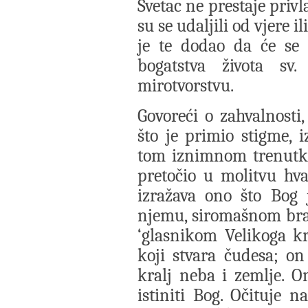
Svetac ne prestaje privla
su se udaljili od vjere i
je te dodao da će se
bogatstva života sv.
mirotvorstvu.
Govoreći o zahvalnosti,
što je primio stigme, 
tom iznimnom trenutku 
pretočio u molitvu hv
izražava ono što Bog j
njemu, siromašnom bratu
‘glasnikom Velikoga kra
koji stvara čudesa; on 
kralj neba i zemlje. On
istiniti Bog. Očituje 