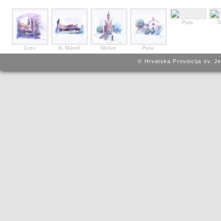
Pula
Š
Cres
N. Marof
Molve
Pula
© Hrvatska Provincija sv. J