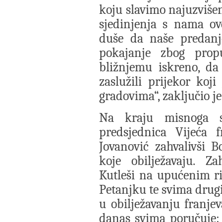
koju slavimo najuzvišeni
sjedinjenja s nama ov
duše da naše predan
pokajanje zbog prop
bližnjemu iskreno, da
zaslužili prijekor koj
gradovima“, zaključio j
Na kraju misnoga sl
predsjednica Vijeća f
Jovanović zahvalivši B
koje obilježavaju. Z
Kutleši na upućenim r
Petanjku te svima drugi
u obilježavanju franjev
danas svima poručuje: „