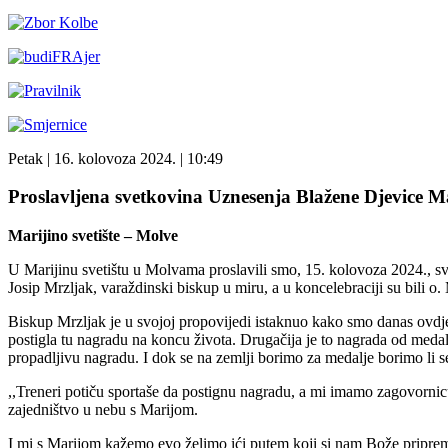
Petak
| 16. kolovoza 2024. |
10:49
Proslavljena svetkovina Uznesenja Blažene Djevice M
Marijino svetište – Molve
U Marijinu svetištu u Molvama proslavili smo, 15. kolovoza 2024., sve
Josip Mrzljak, varaždinski biskup u miru, a u koncelebraciji su bili o
Biskup Mrzljak je u svojoj propovijedi istaknuo kako smo danas ovdje 
postigla tu nagradu na koncu života. Drugačija je to nagrada od medalj
propadljivu nagradu. I dok se na zemlji borimo za medalje borimo li s
,,Treneri potiču sportaše da postignu nagradu, a mi imamo zagovornic
zajedništvo u nebu s Marijom.
I mi s Marijom kažemo evo želimo ići putem koji si nam Bože priprem