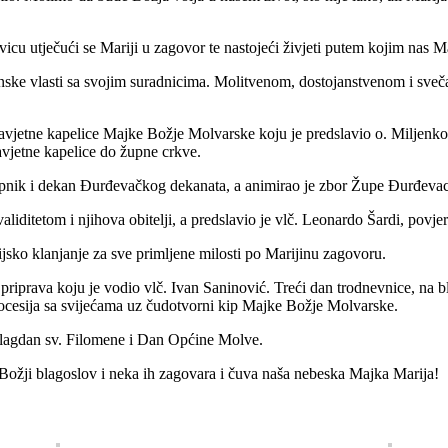
icu utječući se Mariji u zagovor te nastojeći živjeti putem kojim nas 
inske vlasti sa svojim suradnicima. Molitvenom, dostojanstvenom i sveča
zavjetne kapelice Majke Božje Molvarske koju je predslavio o. Miljenko Ho
vjetne kapelice do župne crkve.
upnik i dekan Đurđevačkog dekanata, a animirao je zbor Župe Đurđevac. 
aliditetom i njihova obitelji, a predslavio je vlč. Leonardo Šardi, povjer
stijsko klanjanje za sve primljene milosti po Marijinu zagovoru.
prava koju je vodio vlč. Ivan Saninović. Treći dan trodnevnice, na bla
rocesija sa svijećama uz čudotvorni kip Majke Božje Molvarske.
e blagdan sv. Filomene i Dan Općine Molve.
 Božji blagoslov i neka ih zagovara i čuva naša nebeska Majka Marija!