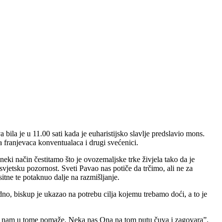
ila je u 11.00 sati kada je euharistijsko slavlje predslavio mons.
a franjevaca konventualaca i drugi svećenici.
eki način čestitamo što je ovozemaljske trke živjela tako da je
svjetsku pozornost. Sveti Pavao nas potiče da trčimo, ali ne za
itne te potaknuo dalje na razmišljanje.
o, biskup je ukazao na potrebu cilja kojemu trebamo doći, a to je
ija nam u tome pomaže. Neka nas Ona na tom putu čuva i zagovara”,