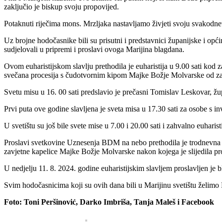
zaključio je biskup svoju propovijed.
Potaknuti riječima mons. Mrzljaka nastavljamo živjeti svoju svakodnev
Uz brojne hodočasnike bili su prisutni i predstavnici županijske i opć
sudjelovali u pripremi i proslavi ovoga Marijina blagdana.
Ovom euharistijskom slavlju prethodila je euharistija u 9.00 sati kod 
svečana procesija s čudotvornim kipom Majke Božje Molvarske od za
Svetu misu u 16. 00 sati predslavio je prečasni Tomislav Leskovar, ž
Prvi puta ove godine slavljena je sveta misa u 17.30 sati za osobe s inv
U svetištu su još bile svete mise u 7.00 i 20.00 sati i zahvalno euhari
Proslavi svetkovine Uznesenja BDM na nebo prethodila je trodnevna pri
zavjetne kapelice Majke Božje Molvarske nakon kojega je slijedila p
U nedjelju 11. 8. 2024. godine euharistijskim slavljem proslavljen j
Svim hodočasnicima koji su ovih dana bili u Marijinu svetištu želimo
Foto: Toni Peršinović, Darko Imbriša, Tanja Maleš i Facebook