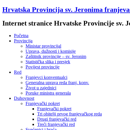
Hrvatska Provincija sv. Jeronima franjev
Internet stranice Hrvatske Provincije sv.
Početna
Provincija
Ministar provincijal
Uprava, dužnosti i komisije
Zaštitnik provincije – sv. Jeronim
Statistička slika i presjek
Povijest provincije
Red
Franjevci konventualci
Generalna uprava reda franj. konv.
Život u zajednici
Poruke ministra generala
Duhovnost
Franjevački pokret
Franjevački pokret
Tri obitelji prvog franjevačkog reda
Drugi franjevački red
Treći franjevački red
Svećenici i braća