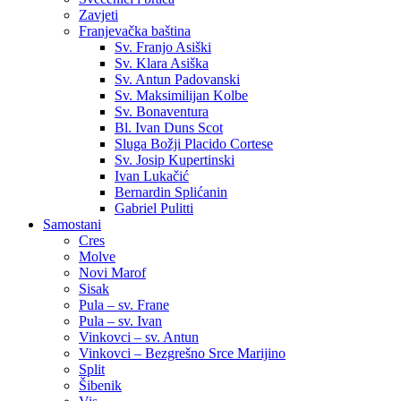
Zavjeti
Franjevačka baština
Sv. Franjo Asiški
Sv. Klara Asiška
Sv. Antun Padovanski
Sv. Maksimilijan Kolbe
Sv. Bonaventura
Bl. Ivan Duns Scot
Sluga Božji Placido Cortese
Sv. Josip Kupertinski
Ivan Lukačić
Bernardin Splićanin
Gabriel Pulitti
Samostani
Cres
Molve
Novi Marof
Sisak
Pula – sv. Frane
Pula – sv. Ivan
Vinkovci – sv. Antun
Vinkovci – Bezgrešno Srce Marijino
Split
Šibenik