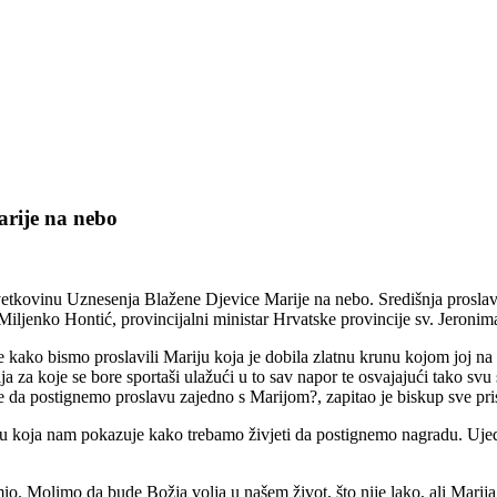
arije na nebo
tkovinu Uznesenja Blažene Djevice Marije na nebo. Središnja proslava b
. Miljenko Hontić, provincijalni ministar Hrvatske provincije sv. Jeronim
kako bismo proslavili Mariju koja je dobila zlatnu krunu kojom joj na n
a za koje se bore sportaši ulažući u to sav napor te osvajajući tako svu 
e da postignemo proslavu zajedno s Marijom?, zapitao je biskup sve pris
u koja nam pokazuje kako trebamo živjeti da postignemo nagradu. Ujedn
io. Molimo da bude Božja volja u našem život, što nije lako, ali Mar