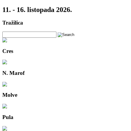
11. - 16. listopada 2026.
Tražilica
Cres
N. Marof
Molve
Pula