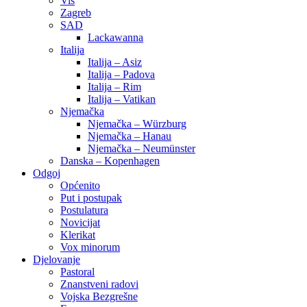
Vis
Zagreb
SAD
Lackawanna
Italija
Italija – Asiz
Italija – Padova
Italija – Rim
Italija – Vatikan
Njemačka
Njemačka – Würzburg
Njemačka – Hanau
Njemačka – Neumünster
Danska – Kopenhagen
Odgoj
Općenito
Put i postupak
Postulatura
Novicijat
Klerikat
Vox minorum
Djelovanje
Pastoral
Znanstveni radovi
Vojska Bezgrešne