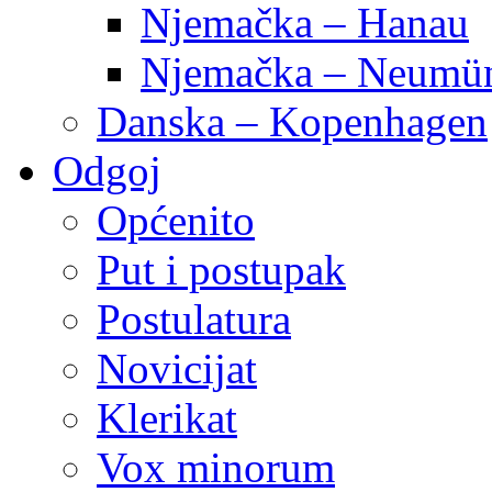
Njemačka – Hanau
Njemačka – Neumün
Danska – Kopenhagen
Odgoj
Općenito
Put i postupak
Postulatura
Novicijat
Klerikat
Vox minorum