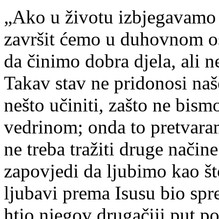
„Ako u životu izbjegavamo s
završit ćemo u duhovnom o
da činimo dobra djela, ali n
Takav stav ne pridonosi n
nešto učiniti, zašto ne bismo
vedrinom; onda to pretvara
ne treba tražiti druge način
zapovjedi da ljubimo kao što
ljubavi prema Isusu bio spre
htio njegov drugačiji put p