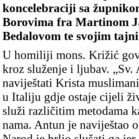
koncelebraciji sa župniko
Borovima fra Martinom J
Bedalovom te svojim taj
U homiliji mons. Križić gov
kroz služenje i ljubav. „Sv.
naviještati Krista musliman
u Italiju gdje ostaje cijeli ž
služi različitim metodama ka
nama. Antun je naviještao on
Narod je hrlio slušati ga je