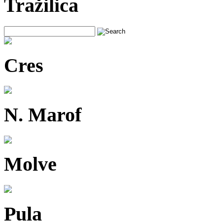
Tražilica
Cres
N. Marof
Molve
Pula