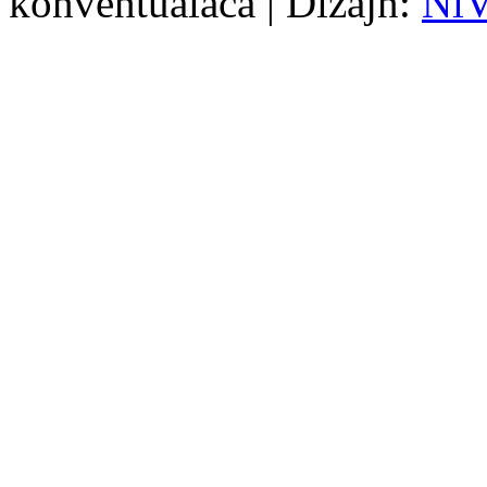
konventualaca | Dizajn:
Ni