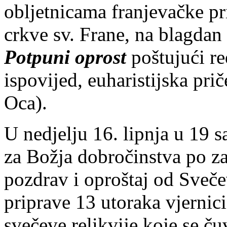
obljetnicama franjevačke pri
crkve sv. Frane, na blagdan
Potpuni oprost
poštujući re
ispovijed, euharistijska pri
Oca).
U nedjelju 16. lipnja u 19 sa
za Božja dobročinstva po zag
pozdrav i oproštaj od Sveče
priprave 13 utoraka vjernici
svečeve relikvije koje se 