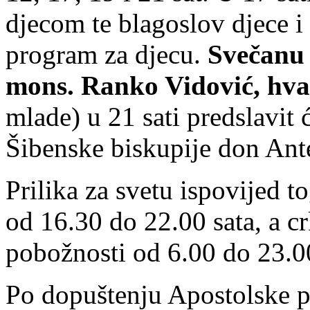
djecom te blagoslov djece i 
program za djecu.
Svečanu 
mons. Ranko Vidović, hva
mlade) u 21 sati predslavit 
Šibenske biskupije don Ante
Prilika za svetu ispovijed t
od 16.30 do 22.00 sata, a c
pobožnosti od 6.00 do 23.00
Po dopuštenju Apostolske pe