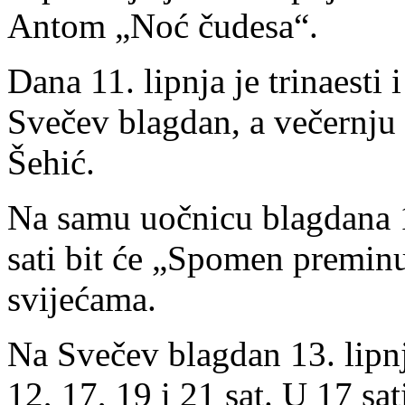
Antom „Noć čudesa“.
Dana 11. lipnja je trinaesti 
Svečev blagdan, a večernju
Šehić.
Na samu uočnicu blagdana 12
sati bit će „Spomen preminuć
svijećama.
Na Svečev blagdan 13. lipnja
12, 17, 19 i 21 sat. U 17 sati