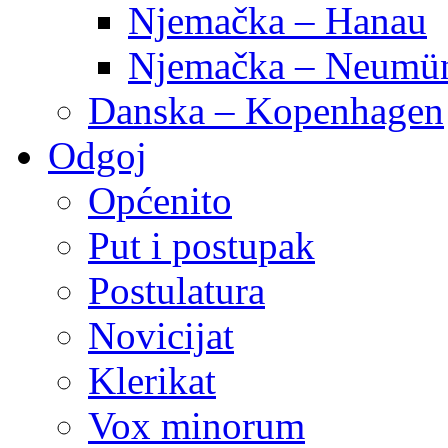
Njemačka – Hanau
Njemačka – Neumün
Danska – Kopenhagen
Odgoj
Općenito
Put i postupak
Postulatura
Novicijat
Klerikat
Vox minorum