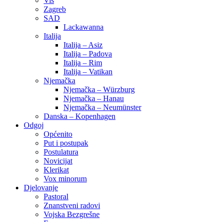
Vis
Zagreb
SAD
Lackawanna
Italija
Italija – Asiz
Italija – Padova
Italija – Rim
Italija – Vatikan
Njemačka
Njemačka – Würzburg
Njemačka – Hanau
Njemačka – Neumünster
Danska – Kopenhagen
Odgoj
Općenito
Put i postupak
Postulatura
Novicijat
Klerikat
Vox minorum
Djelovanje
Pastoral
Znanstveni radovi
Vojska Bezgrešne