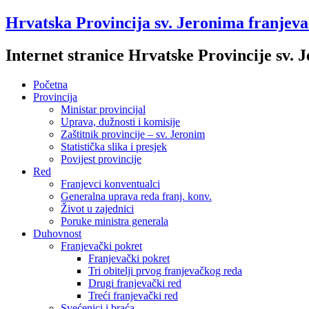
Hrvatska Provincija sv. Jeronima franjev
Internet stranice Hrvatske Provincije sv.
Početna
Provincija
Ministar provincijal
Uprava, dužnosti i komisije
Zaštitnik provincije – sv. Jeronim
Statistička slika i presjek
Povijest provincije
Red
Franjevci konventualci
Generalna uprava reda franj. konv.
Život u zajednici
Poruke ministra generala
Duhovnost
Franjevački pokret
Franjevački pokret
Tri obitelji prvog franjevačkog reda
Drugi franjevački red
Treći franjevački red
Svećenici i braća