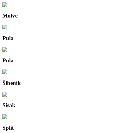
Molve
Pula
Pula
Šibenik
Sisak
Split