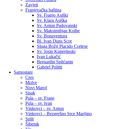
Zavjeti
Franjevačka baština
Sv. Franjo Asiški
Sv. Klara Asiška
Sv. Antun Padovanski
Sv. Maksimilijan Kolbe
Sv. Bonaventura
Bl. Ivan Duns Scot
Sluga Božji Placido Cortese
Sv. Josip Kupertinski
Ivan Lukačić
Bernardin Splićanin
Gabriel Pulitti
Samostani
Cres
Molve
Novi Marof
Sisak
Pula – sv. Frane
Pula – sv. Ivan
Vinkovci – sv. Antun
Vinkovci – Bezgrešno Srce Marijino
Split
Šibenik