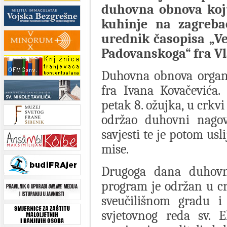
duhovna obnova koju
kuhinje na zagreb
urednik časopisa „Ve
Padovanskoga“ fra Vl
Duhovna obnova organi
fra Ivana Kovačevića
petak 8. ožujka, u crkvi
održao duhovni nagov
savjesti te je potom usli
mise.
Drugoga dana duhovn
program je održan u cr
sveučilišnom gradu i 
svjetovnog reda sv. E