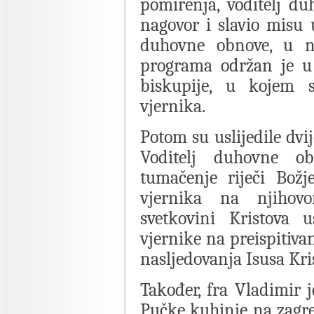
pomirenja, voditelj d
nagovor i slavio misu 
duhovne obnove, u ned
programa održan je u 
biskupije, u kojem s
vjernika.
Potom su uslijedile dvi
Voditelj duhovne ob
tumačenje riječi Božj
vjernika na njiho
svetkovini Kristova 
vjernike na preispitiva
nasljedovanja Isusa Kri
Također, fra Vladimir j
Pučke kuhinje na zagr