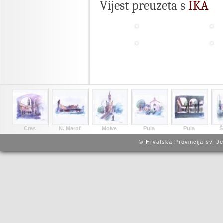
Vijest preuzeta s
IKA
Cres
N. Marof
Molve
Pula
Pula
Š
© Hrvatska Provincija sv. J