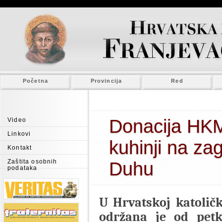
Početna
Provincija
Red
Donacija HK
Video
Linkovi
kuhinji na z
Kontakt
Zaštita osobnih
Duhu
podataka
U Hrvatskoj katolič
održana je od petk