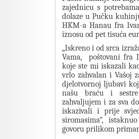
zajednicu s potrebama
dolaze u Pučku kuhinju
HKM-a Hanau fra Ivan
iznosu od pet tisuća eur
„Iskreno i od srca izr
Vama, poštovani fra I
koje ste mi iskazali k
vrlo zahvalan i Vašoj 
djelotvornoj ljubavi ko
našu braću i sestre
zahvaljujem i za sva d
iskazivali i prije sv
siromasima“, istaknu
govoru prilikom priman