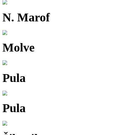
N. Marof
Molve
Pula
Pula