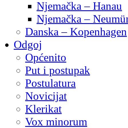
Njemačka – Hanau
Njemačka – Neumün
Danska – Kopenhagen
Odgoj
Općenito
Put i postupak
Postulatura
Novicijat
Klerikat
Vox minorum