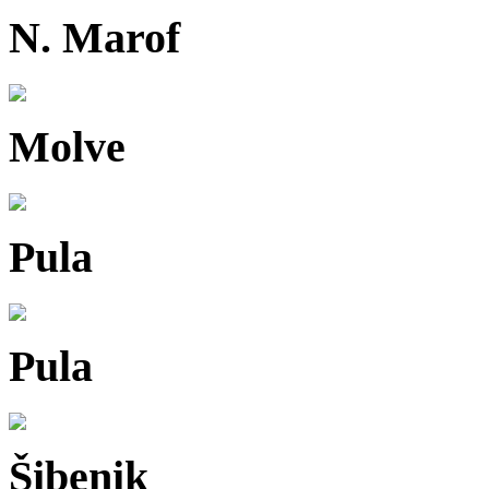
N. Marof
Molve
Pula
Pula
Šibenik