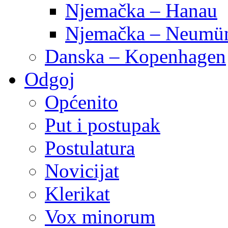
Njemačka – Hanau
Njemačka – Neumün
Danska – Kopenhagen
Odgoj
Općenito
Put i postupak
Postulatura
Novicijat
Klerikat
Vox minorum