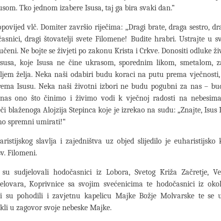
susom. Tko jednom izabere Isusa, taj ga bira svaki dan.”
povijed vlč. Domiter završio riječima: ,,Dragi brate, draga sestro, dr
asnici, dragi štovatelji svete Filomene! Budite hrabri. Ustrajte u sv
učeni. Ne bojte se živjeti po zakonu Krista i Crkve. Donositi odluke ž
 Isusa, koje Isusa ne čine ukrasom, sporednim likom, smetalom, z
ljem želja. Neka naši odabiri budu koraci na putu prema vječnosti
rema Isusu. Neka naši životni izbori ne budu pogubni za nas – bu
 nas ono što činimo i živimo vodi k vječnoj radosti na nebesim
či blaženoga Alojzija Stepinca koje je izrekao na sudu: „Znajte, Isus 
mo spremni umirati!“
istijskog slavlja i zajedništva uz objed slijedilo je euharistijsko 
v. Filomeni.
 su sudjelovali hodočasnici iz Lobora, Svetog Križa Začretje, Vel
jelovara, Koprivnice sa svojim svećenicima te hodočasnici iz okol
i su pohodili i zavjetnu kapelicu Majke Božje Molvarske te se 
kli u zagovor svoje nebeske Majke.