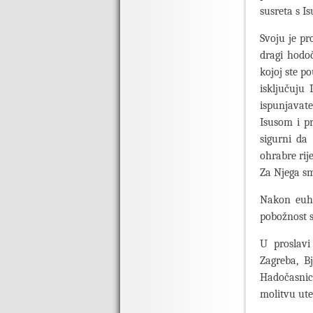
susreta s I
Svoju je pro
dragi hodoč
kojoj ste po
isključuju
ispunjavate
Isusom i p
sigurni da
ohrabre rije
Za Njega s
Nakon euhar
pobožnost s
U proslavi
Zagreba, B
Hadočasnic
molitvu ute