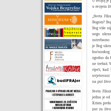
U svojoj je
u svojem ži
,,Sveta Fi
Bogom? Bog 
Bog više ni
nego ukras
zatrebamo i
je Bog ukr
kućanskog a
zgodno da b
ne trebaš. 
riječi, kad
uvjetovani 
na put živo
Sveta Filom
jedna je od
Krista preko
put za živo