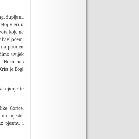
agi župljani,
etoj vjeri u
ivota koje ne
abavljačem,
, na putu za
dimo uvijek
a. Neka nas
Krist je Bog!
klanjanje te
ike Gorice,
nih mjesta.
uz pjesmu i