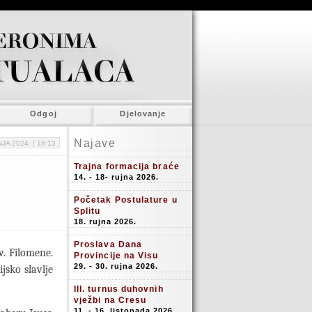
Odgoj
Djelovanje
Najave
JA 2024. |
18:13
Trajna formacija braće
14. - 18- rujna 2026.
Početak Postulature u
Splitu
18. rujna 2026.
Proslava Dana
v. Filomene.
Provincije na Visu
29. - 30. rujna 2026.
jsko slavlje
III. turnus duhovnih
vježbi na Cresu
11. - 16. listopada 2026.