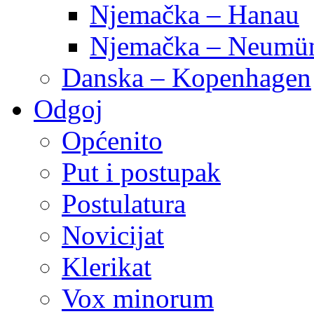
Njemačka – Hanau
Njemačka – Neumün
Danska – Kopenhagen
Odgoj
Općenito
Put i postupak
Postulatura
Novicijat
Klerikat
Vox minorum