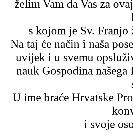
želim Vam da Vas za ova
s kojom je Sv. Franjo 
Na taj će način i naša pos
uvijek i u svemu opsluživ
nauk Gospodina našega Is
U ime braće Hrvatske Pro
konv
i svoje o