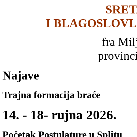
SRET
I BLAGOSLOVLJ
fra Mi
provinci
Najave
Trajna formacija braće
14. - 18- rujna 2026.
Početak Postulature u Splitu