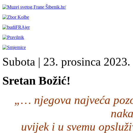
Subota
| 23. prosinca 2023. 
Sretan Božić!
„… njegova najveća pozo
naka
uvijek i u svemu opsluži