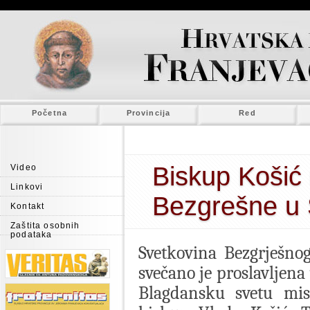
Početna
Provincija
Red
Biskup Košić 
Video
Linkovi
Bezgrešne u 
Kontakt
Zaštita osobnih
podataka
Svetkovina Bezgrješno
svečano je proslavljena
Blagdansku svetu misu