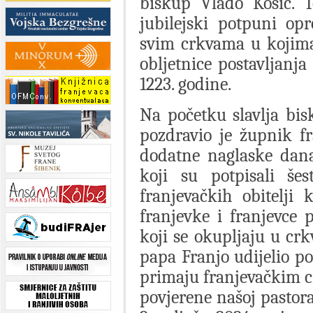
biskup Vlado Košić. 
jubilejski potpuni opr
svim crkvama u kojima
obljetnice postavljanja
1223. godine.
Na početku slavlja bis
pozdravio je župnik fr
dodatne naglaske današ
koji su potpisali šes
franjevačkih obitelji 
franjevke i franjevce p
koji se okupljaju u crk
papa Franjo udijelio p
primaju franjevačkim 
povjerene našoj pastora