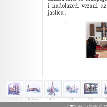
i nadolazeći vezani uz
jaslica“.
Cres
N. Marof
Molve
Pula
Pula
Š
© Hrvatska Provincija sv. J