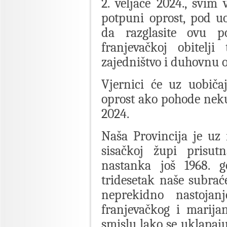
2. veljače 2024., svim
potpuni oprost, pod u
da razglasite ovu po
franjevačkoj obitelji
zajedništvo i duhovnu o
Vjernici će uz uobiča
oprost ako pohode neku
2024.
Naša Provincija je uz
sisačkoj župi prisu
nastanka još 1968. g
tridesetak naše subraće
neprekidno nastojanj
franjevačkog i marija
smislu lako se uklapaju