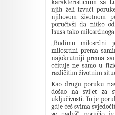
karakterističnim za L
njih želi izvući poru
njihovom životnom pu
poručivši da nitko od
Isusa tako milosrdnoga 
„Budimo milosrdni 
milosrdni prema samim
najokrutniji prema sa
očituje ne samo u fizi
različitim životnim situ
Kao drugu poruku nave
došao na svijet za s
uključivosti. To je por
gdje ćeš svima svjedoči
se nađeš“, poručio j