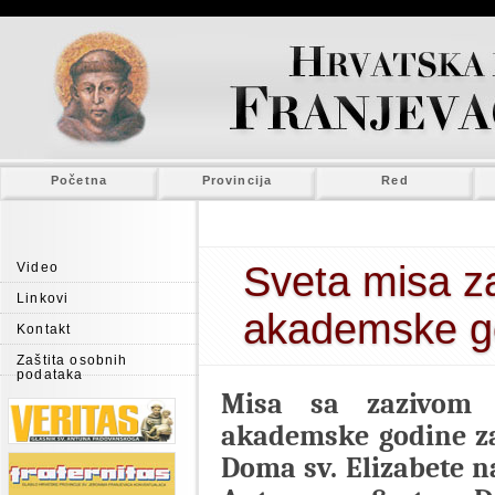
Početna
Provincija
Red
Sveta misa z
Video
Linkovi
akademske g
Kontakt
Zaštita osobnih
podataka
Misa sa zazivom 
akademske godine za
Doma sv. Elizabete n