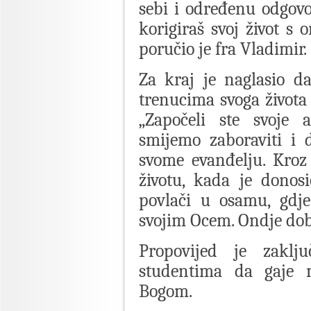
sebi i određenu odgovo
korigiraš svoj život s 
poručio je fra Vladimir.
Za kraj je naglasio d
trenucima svoga života 
„Započeli ste svoje 
smijemo zaboraviti i 
svome evanđelju. Kroz
životu, kada je donos
povlači u osamu, gdje
svojim Ocem. Ondje dobiv
Propovijed je zaklj
studentima da gaje 
Bogom.