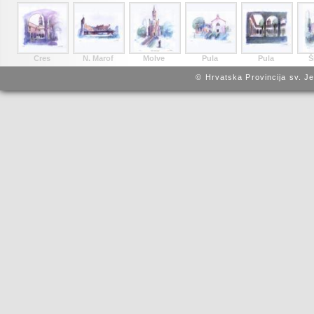
Cres
N. Marof
Molve
Pula
Pula
Š
© Hrvatska Provincija sv. J