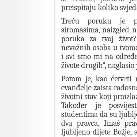
preispitaju koliko svje
Treću poruku je p
siromasima, naizgled n
poruka za tvoj živo
nevažnih osoba u tvome
i svi smo mi na određ
živote drugih“, naglasio
Potom je, kao četvrti
evanđelje zaista radosna
životni stav koji proizl
Također je posvijes
studentima da su ljublj
dva pravca. Imaš prav
ljubljeno dijete Božje, 