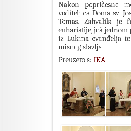
Nakon popričesne mol
voditeljica Doma sv. Jo
Tomas. Zahvalila je f
euharistije, još jednom
iz Lukina evanđelja t
misnog slavlja.
Preuzeto s:
IKA