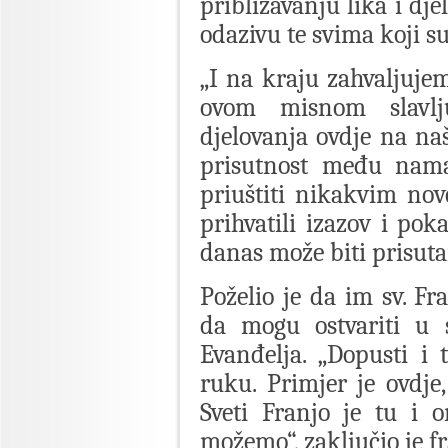
približavanju lika i dje
odazivu te svima koji su
„I na kraju zahvaljujem
ovom misnom slavlj
djelovanja ovdje na n
prisutnost među nama
priuštiti nikakvim nov
prihvatili izazov i pok
danas može biti prisuta
Poželio je da im sv. Fr
da mogu ostvariti u s
Evanđelja. „Dopusti i 
ruku. Primjer je ovdje,
Sveti Franjo je tu i
možemo“, zaključio je fr