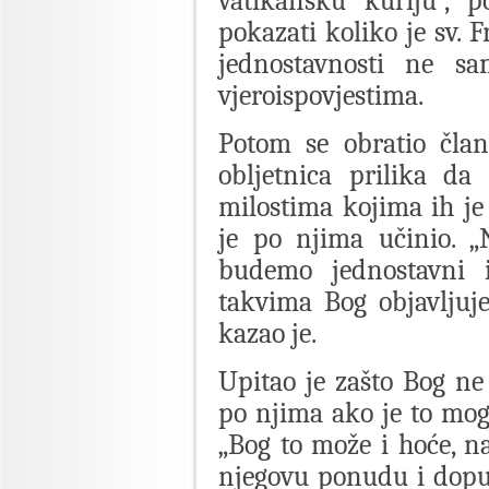
vatikansku kuriju“, p
pokazati koliko je sv. 
jednostavnosti ne s
vjeroispovjestima.
Potom se obratio član
obljetnica prilika da
milostima kojima ih j
je po njima učinio. „
budemo jednostavni i
takvima Bog objavljuje
kazao je.
Upitao je zašto Bog ne
po njima ako je to mo
„Bog to može i hoće, 
njegovu ponudu i dopu