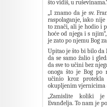
što vidiš, u ruševinama.
„I znamo da je sv. Fran
raspolaganje, iako nij
to znači, ali je hodio i
hoće od njega i s njim“
je zato po njemu Bog za
Upitao je što bi bilo da
da se samo žalio i gled
da sve to učini bez njeg
onoga što je Bog po 
učinio kroz protekla s
okupljenim vjernicima d
„Zamislite koliki je
Evanđelja. To nam je po