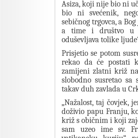
Asiza, koji nije bio ni 
bio ni svećenik, neg
sebičnog trgovca, a Bog
a time i društvo u 
oduševljava tolike ljude
Prisjetio se potom susr
rekao da će postati 
zamijeni zlatni križ 
slobodno susretao sa 
takav duh zavlada u Crk
„Nažalost, taj čovjek, j
doživio papu Franju, ko
križ s običnim i koji za
sam uzeo ime sv. Fr