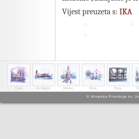
Vijest preuzeta s:
IKA
Cres
N. Marof
Molve
Pula
Pula
Š
© Hrvatska Provincija sv. J