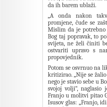
da ih barem ublaži.
„A onda nakon takv
promjene, čude se zaš
Mislim da je potrebno 
Bog taj popravak, to po
svijeta, ne želi činiti
ostvariti upravo s na
propovjednik.
Potom se osvrnuo na lik
kritizirao. „Nije se žal
nego je stavio sebe u B
svojoj volji“, naglasi
Franjo u molitvi pitao G
Isusov glas: „Franjo, id