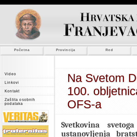
Početna
Provincija
Red
Na Svetom Du
Video
Linkovi
100. obljetni
Kontakt
Zaštita osobnih
OFS-a
podataka
Svetkovina svetoga
ustanovljenja brats