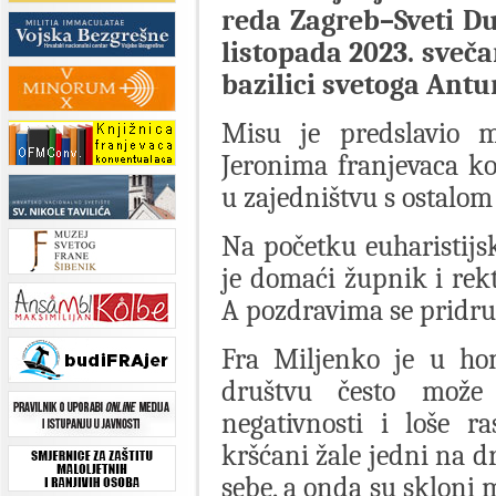
reda Zagreb–Sveti Du
listopada 2023. sveč
bazilici svetoga Ant
Misu je predslavio mi
Jeronima franjevaca k
u zajedništvu s ostalo
Na početku euharistijsk
je domaći župnik i rekt
A pozdravima se pridruž
Fra Miljenko je u ho
društvu često može 
negativnosti i loše r
kršćani žale jedni na dr
sebe, a onda su skloni m