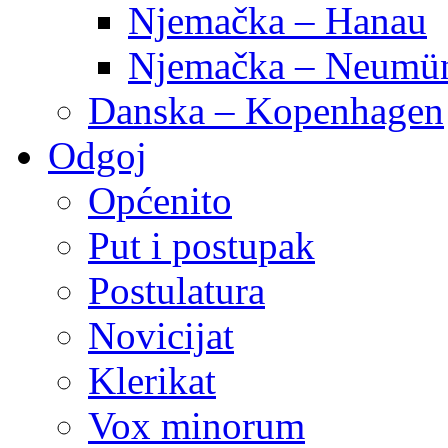
Njemačka – Hanau
Njemačka – Neumün
Danska – Kopenhagen
Odgoj
Općenito
Put i postupak
Postulatura
Novicijat
Klerikat
Vox minorum